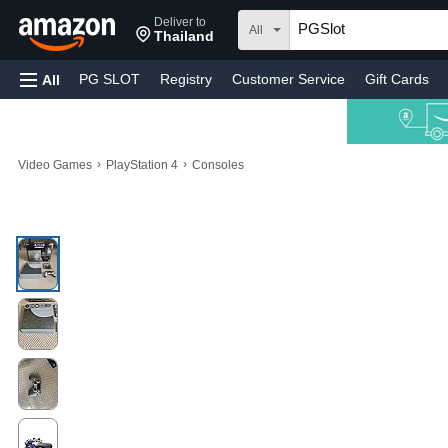
Deliver to
All
Thailand
PG SLOT
Registry
Customer Service
Gift Cards
All
›
›
Video Games
PlayStation 4
Consoles