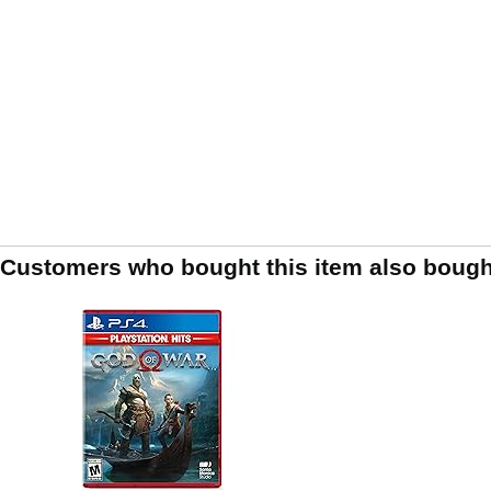
Customers who bought this item also bough