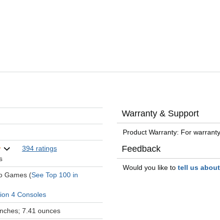
Warranty & Support
Product Warranty: For warranty
Feedback
394 ratings
s
Would you like to
tell us abou
eo Games (
See Top 100 in
tion 4 Consoles
 inches; 7.41 ounces