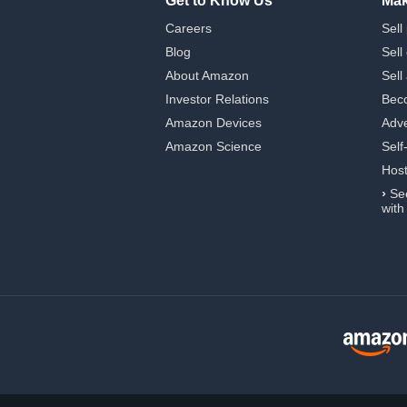
Get to Know Us
Mak
Careers
Sell
Blog
Sell
About Amazon
Sell
Investor Relations
Beco
Amazon Devices
Adve
Amazon Science
Self
Hos
›
Se
with