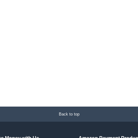
Back to top