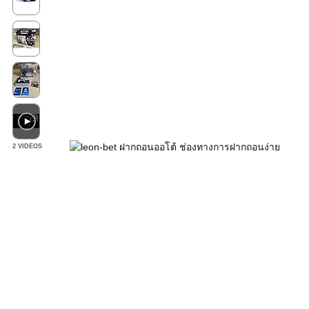
2 VIDEOS