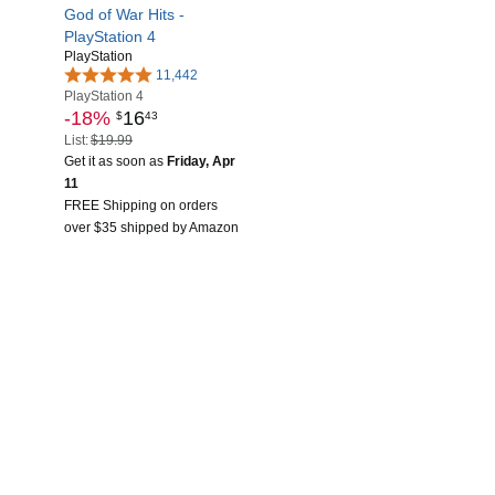
God of War Hits -
PlayStation 4
PlayStation
11,442
PlayStation 4
-18%
16
$
43
List:
$19.99
Get it as soon as
Friday, Apr
11
FREE Shipping on orders
over $35 shipped by Amazon