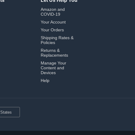
ts
Let Us Help You
Amazon and
COVID-19
Your Account
Your Orders
Shipping Rates &
Policies
Returns &
Replacements
Manage Your
Content and
Devices
Help
 States