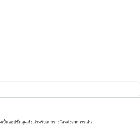
 ยังเป็นออปชั่นสุดเจ๋ง สำหรับแลกรางวัลหลังจากการเล่น