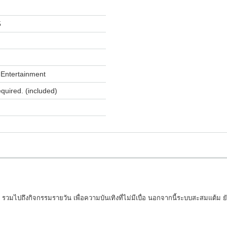
5
Entertainment
equired. (included)
แท้ รวมไปถึงกิจกรรมรายวัน เพื่อความบันเทิงที่ไม่มีเบื่อ นอกจากนี้ระบบสะสมแต้ม