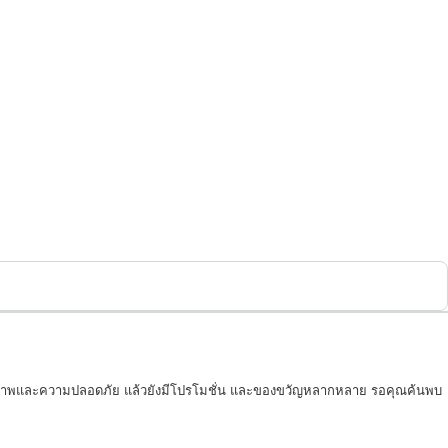
ด้ถึงคุณภาพและความปลอดภัย แล้วยังมีโปรโมชั่น และของขวัญหลากหลาย รอคุณค้นพบ