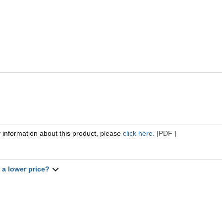
 information about this product, please
click here.
[PDF ]
t a lower price?