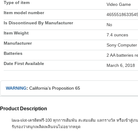
Type of item
Video Game
Item model number
465551863354
Is Discontinued By Manufacturer
No
Item Weight
7.4 ounces
Manufacturer
Sony Computer 
Batteries
2 AA batteries r
Date First Available
March 6, 2018
WARNING
:
California’s Proposition 65
Product Description
lava-slot-เครดิตฟรี-100 ทุกการเดิมพัน สะสมแต้ม แลกรางวัล หรือเข้าสู่
รับรองว่าสนุกเพลิดเพลินจนไม่อยากหยุด