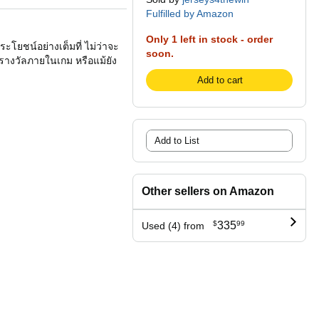
Fulfilled by Amazon
Only 1 left in stock - order
ะโยชน์อย่างเต็มที่ ไม่ว่าจะ
soon.
รางวัลภายในเกม หรือแม้ยัง
Add to cart
Add to List
Other sellers on Amazon
$
335
99
Used (4) from