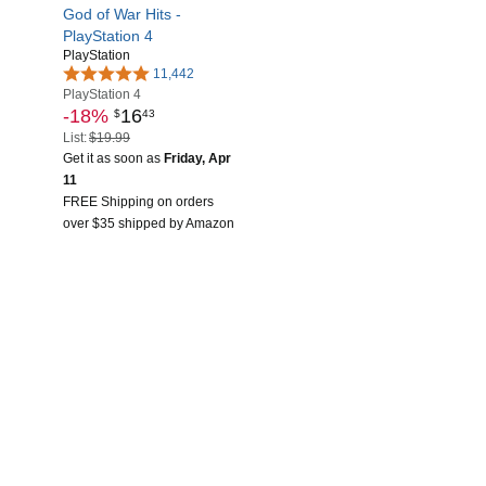
God of War Hits -
PlayStation 4
PlayStation
11,442
PlayStation 4
-18%
16
$
43
List:
$19.99
Get it as soon as
Friday, Apr
11
FREE Shipping on orders
over $35 shipped by Amazon