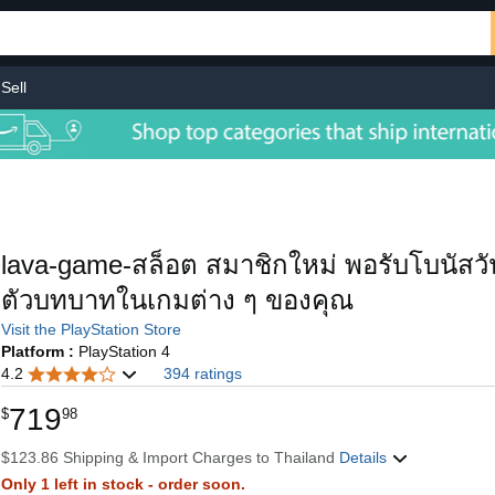
Sell
lava-game-สล็อต สมาชิกใหม่ พอรับโบนัสวั
ตัวบทบาทในเกมต่าง ๆ ของคุณ
Visit the PlayStation Store
Platform :
PlayStation 4
4.2
394 ratings
719
$
98
$123.86 Shipping & Import Charges to Thailand
Details
Only 1 left in stock - order soon.