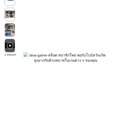
2 VIDEOS