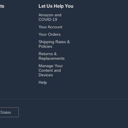
ts
Let Us Help You
Amazon and
COVID-19
Your Account
Your Orders
Shipping Rates &
Policies
Returns &
Replacements
Manage Your
Content and
Devices
Help
 States