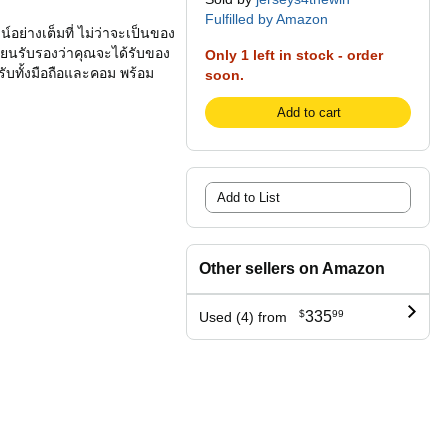
Fulfilled by Amazon
ย่างเต็มที่ ไม่ว่าจะเป็นของ
ียนรับรองว่าคุณจะได้รับของ
Only 1 left in stock - order
ับทั้งมือถือและคอม พร้อม
soon.
Add to cart
Add to List
Other sellers on Amazon
$
335
99
Used (4) from