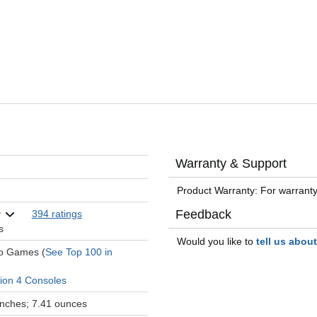
Warranty & Support
Product Warranty: For warranty
Feedback
394 ratings
s
Would you like to
tell us abou
eo Games (
See Top 100 in
tion 4 Consoles
 inches; 7.41 ounces