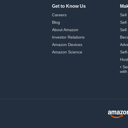
Get to Know Us
Mak
Careers
Sell
Blog
Sell
About Amazon
Sell
Investor Relations
Beco
Amazon Devices
Adve
Amazon Science
Self
Hos
›
Se
with