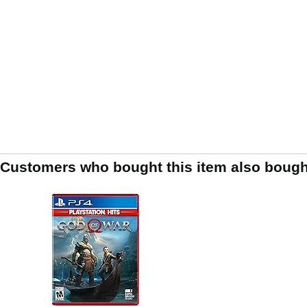
Customers who bought this item also bough