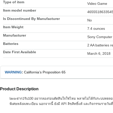
Type of item
Video Game
Item model number
465551863354
Is Discontinued By Manufacturer
No
Item Weight
7.4 ounces
Manufacturer
Sony Computer 
Batteries
2 AA batteries r
Date First Available
March 6, 2018
WARNING
:
California’s Proposition 65
Product Description
lava-ฝาก1รับ100 อยากลองก่อนตัดสินใจใช่ไหม พลาดไม่ได้กับระบบทดลองเล
พิเศษหลังลงทะเบียน นอกจากนี้ ยังมี API ลิขสิทธิ์แท้ และกิจกรรมรายวันที่อ