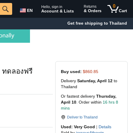
0
Returns
Hello, sign in
EN
& Orders
Cart
Account & Lists
Get free shipping to Thailand
6 ทดลองฟรี
Buy used:
$860.85
Delivery
Saturday, April 12
to
Thailand
Or fastest delivery
Thursday,
April 10
. Order within
16 hrs 8
mins
Deliver to
Thailand
Used: Very Good
|
Details
Sold by
jerseys4thewin