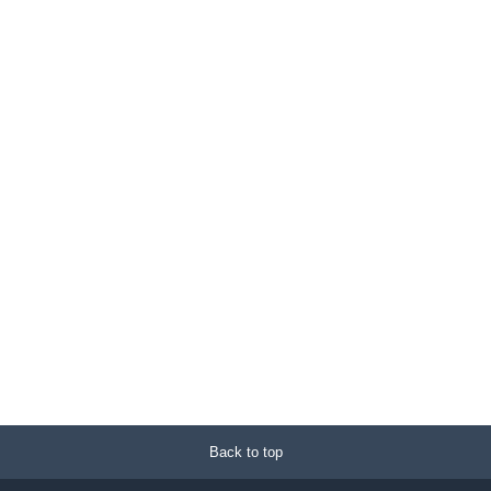
Back to top