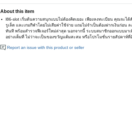
About this item
l86-slot เริ่มต้นความสนุกแบบไม่ต้องคิดเยอะ เพียงลงทะเบียน คุณจะได้
รูเล็ต และเกมกีฬาโดยไม่เสียค่าใช้จ่าย แถมไม่จำเป็นต้องฝากเงินก่อน
ทันที พร้อมสำรวจฟีเจอร์ใหม่ล่าสุด นอกจากนี้ ระบบสมาชิกออกแบบมาเพื
อย่างเต็มที่ ไม่ว่าจะเป็นของขวัญแต้มสะสม หรือโปรโมชั่นรายสัปดาห์ที
Report an issue with this product or seller