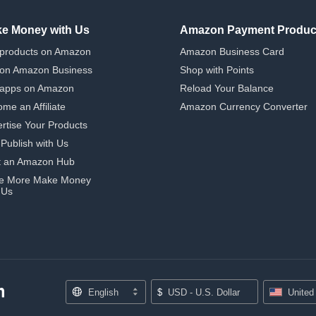
e Money with Us
Amazon Payment Produc
 products on Amazon
Amazon Business Card
 on Amazon Business
Shop with Points
 apps on Amazon
Reload Your Balance
me an Affiliate
Amazon Currency Converter
rtise Your Products
-Publish with Us
t an Amazon Hub
e More Make Money
 Us
English
$
USD - U.S. Dollar
United