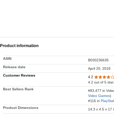
Product information
ASIN
B030236635
Release date
April 20, 2018
Customer Reviews
4.2
4.2 out of 5 star
Best Sellers Rank
#83,477 in Vid
Video Games
)
#116 in
PlaySta
Product Dimensions
14.3 x 4.5 x 17