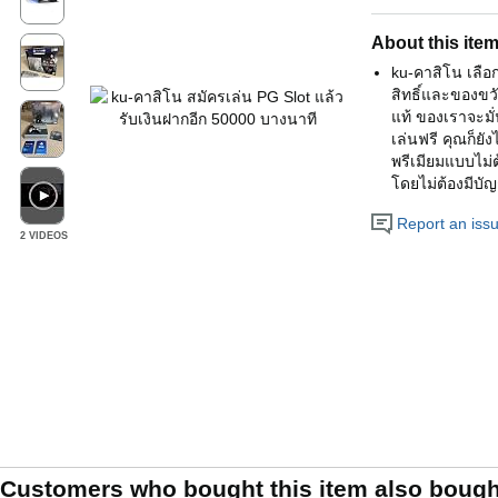
About this ite
ku-คาสิโน เลือก
สิทธิ์และของขว
แท้ ของเราจะมั
เล่นฟรี คุณก็ยัง
พรีเมียมแบบไม่ต
โดยไม่ต้องมีบั
Report an issue
2 VIDEOS
Customers who bought this item also bough