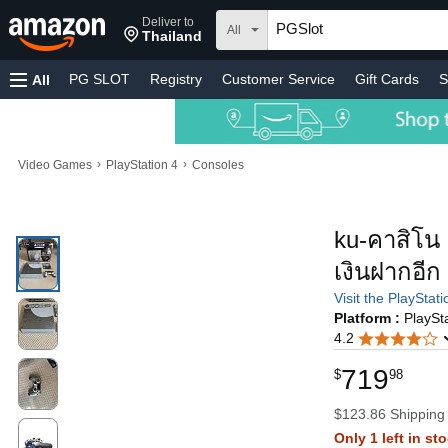
Deliver to
All
Thailand
PG SLOT
Registry
Customer Service
Gift Cards
S
All
›
›
Video Games
PlayStation 4
Consoles
ku-คาสิโน 
เงินฝากอีก
Visit the PlayStat
Platform :
PlaySt
4.2
719
$
98
$123.86 Shipping
Only 1 left in st