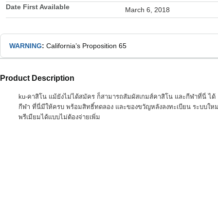
Date First Available
March 6, 2018
WARNING
:
California’s Proposition 65
Product Description
ku-คาสิโน แม้ยังไม่ได้สมัคร ก็สามารถสัมผัสเกมส์คาสิโน และกีฬาที่นี่ ไ
กีฬา ที่นี่มีให้ครบ พร้อมสิทธิ์ทดลอง และของขวัญหลังลงทะเบียน ระบบใหม่ล่าส
พรีเมียมได้แบบไม่ต้องจ่ายเพิ่ม