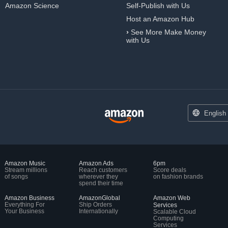
Amazon Science
Self-Publish with Us
Host an Amazon Hub
›
See More Make Money
with Us
English
Amazon Music
Amazon Ads
6pm
Stream millions
Reach customers
Score deals
of songs
wherever they
on fashion brands
spend their time
Amazon Business
AmazonGlobal
Amazon Web
Everything For
Ship Orders
Services
Your Business
Internationally
Scalable Cloud
Computing
Services