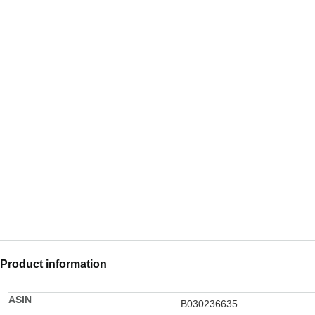
Product information
ASIN
B030236635