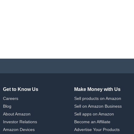
Get to Know Us
Make Money with Us
Careers
Sell products on Amazon
Blog
Sell on Amazon Business
About Amazon
Sell apps on Amazon
Investor Relations
Become an Affiliate
Amazon Devices
Advertise Your Products