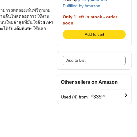
Fulfilled by Amazon
็สามารถทดลองเล่นฟรีทุกเกม
ความลื่นไหลตลอดการใช้งาน
Only 1 left in stock - order
ใหม่ล่าสุดที่มั่นใจด้วย API
soon.
น จะได้รับแต้มพิเศษ ใช้แลก
Add to cart
Add to List
Other sellers on Amazon
$
335
99
Used (4) from