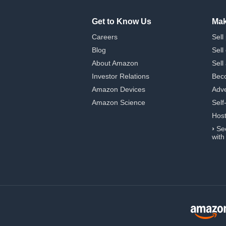
Get to Know Us
Mak
Careers
Sell
Blog
Sell
About Amazon
Sell
Investor Relations
Beco
Amazon Devices
Adve
Amazon Science
Self
Hos
›
Se
with