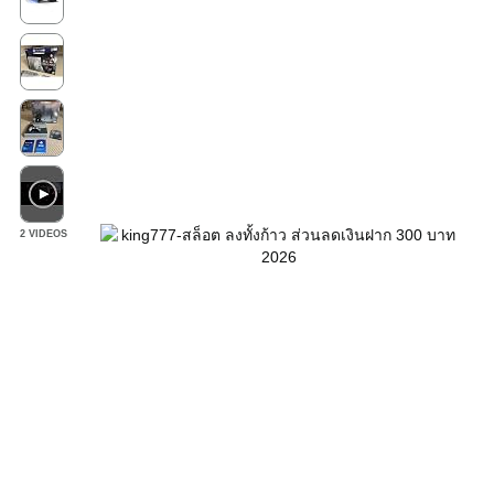
2 VIDEOS