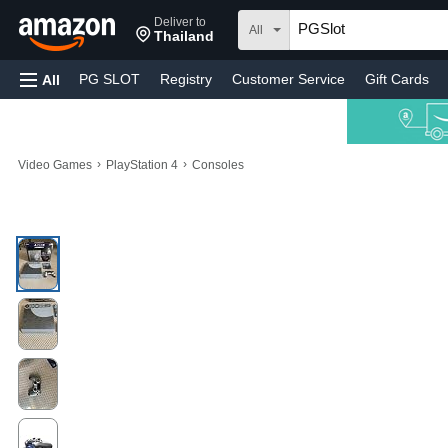
Deliver to
All
Thailand
PG SLOT
Registry
Customer Service
Gift Cards
All
›
›
Video Games
PlayStation 4
Consoles