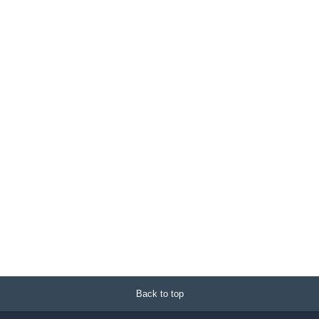
Back to top