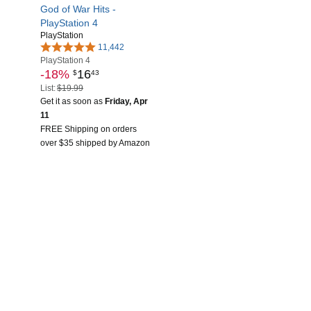
God of War Hits -
PlayStation 4
PlayStation
11,442
PlayStation 4
-18%
16
$
43
List:
$19.99
Get it as soon as
Friday, Apr
11
FREE Shipping on orders
over $35 shipped by Amazon