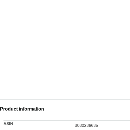
Product information
ASIN
B030236635