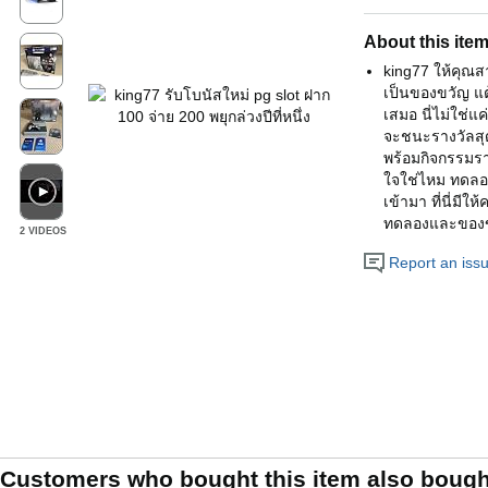
About this ite
king77 ให้คุณสา
เป็นของขวัญ แต
เสมอ นี่ไม่ใช่แ
จะชนะรางวัลสุดล
พร้อมกิจกรรมราย
ใจใช่ไหม ทดลองเ
เข้ามา ที่นี่มีใ
ทดลองและของข
2 VIDEOS
Report an issue
Customers who bought this item also bough