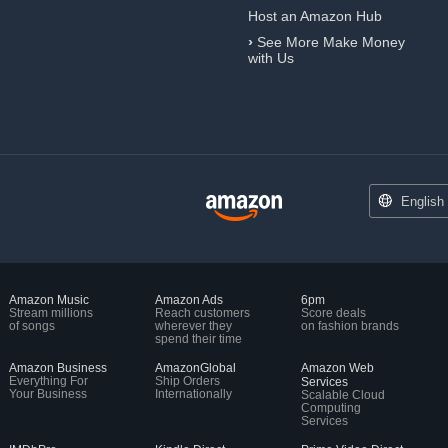
Host an Amazon Hub
›
See More Make Money
with Us
English
Amazon Music
Amazon Ads
6pm
Stream millions
Reach customers
Score deals
of songs
wherever they
on fashion brands
spend their time
Amazon Business
AmazonGlobal
Amazon Web
Everything For
Ship Orders
Services
Your Business
Internationally
Scalable Cloud
Computing
Services