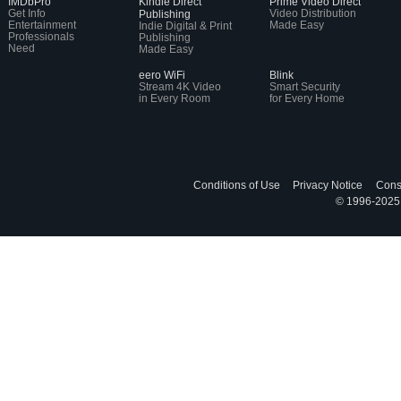
IMDbPro
Kindle Direct
Prime Video Direct
Get Info
Video Distribution
Publishing
Entertainment
Made Easy
Indie Digital & Print
Professionals
Publishing
Need
Made Easy
eero WiFi
Blink
Stream 4K Video
Smart Security
in Every Room
for Every Home
Conditions of Use
Privacy Notice
Cons
© 1996-2025, 