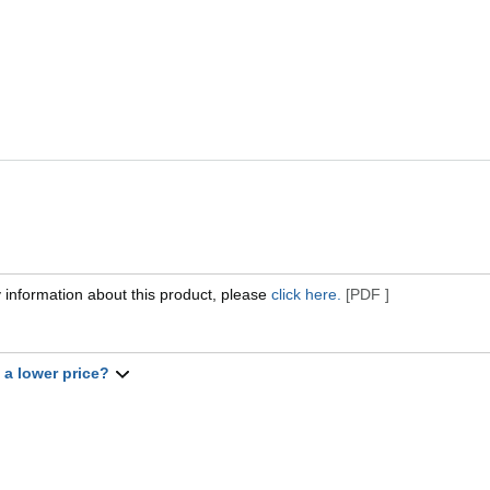
 information about this product, please
click here.
[PDF ]
t a lower price?