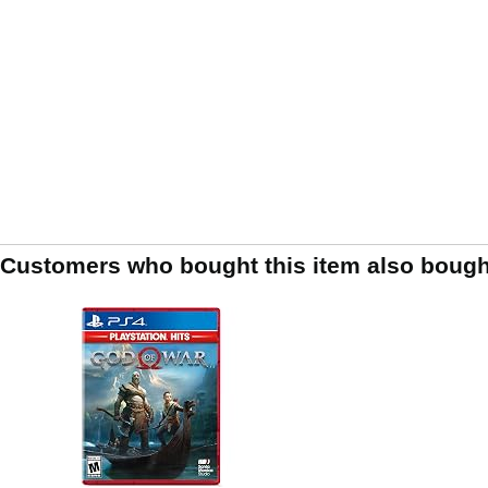
Customers who bought this item also bough