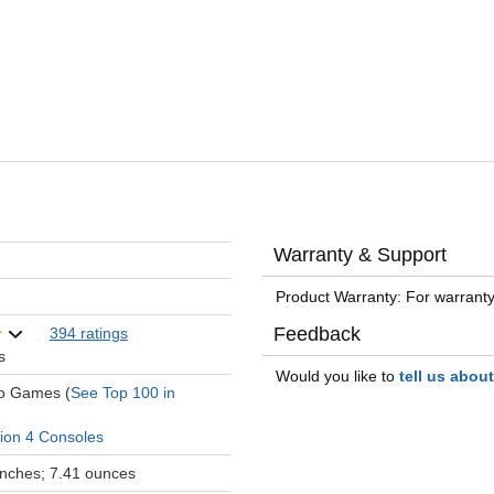
Warranty & Support
Product Warranty: For warranty
Feedback
394 ratings
s
Would you like to
tell us abou
eo Games (
See Top 100 in
tion 4 Consoles
 inches; 7.41 ounces