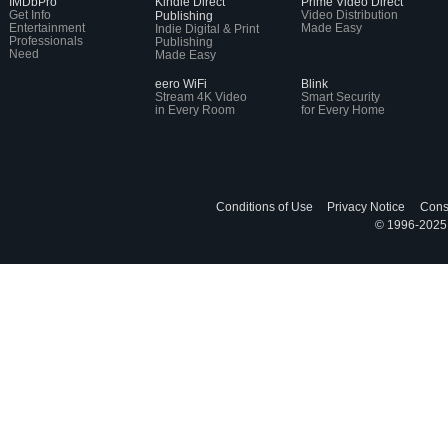
IMDbPro
Kindle Direct
Prime Video Direct
Get Info
Video Distribution
Publishing
Entertainment
Made Easy
Indie Digital & Print
Professionals
Publishing
Need
Made Easy
eero WiFi
Blink
Stream 4K Video
Smart Security
in Every Room
for Every Home
Conditions of Use
Privacy Notice
Cons
© 1996-2025, 