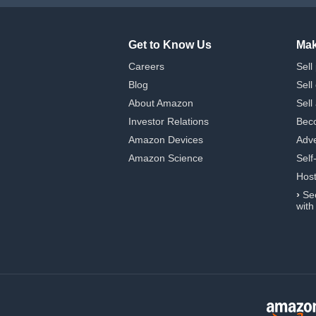
Get to Know Us
Mak
Careers
Sell
Blog
Sell
About Amazon
Sell
Investor Relations
Beco
Amazon Devices
Adve
Amazon Science
Self
Hos
›
Se
with