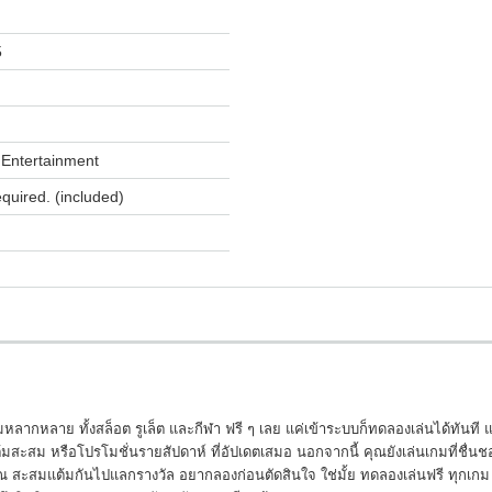
5
Entertainment
equired. (included)
เกมหลากหลาย ทั้งสล็อต รูเล็ต และกีฬา ฟรี ๆ เลย แค่เข้าระบบก็ทดลองเล่นได้ทั
ัญ แต้มสะสม หรือโปรโมชั่นรายสัปดาห์ ที่อัปเดตเสมอ นอกจากนี้ คุณยังเล่นเกมที
ณ สะสมแต้มกันไปแลกรางวัล อยากลองก่อนตัดสินใจ ใช่มั้ย ทดลองเล่นฟรี ทุกเกม ได้