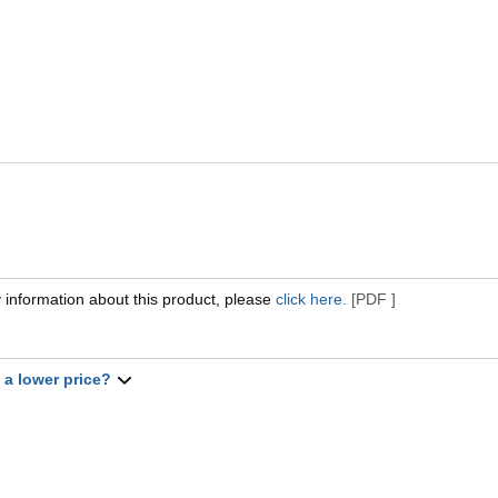
 information about this product, please
click here.
[PDF ]
t a lower price?