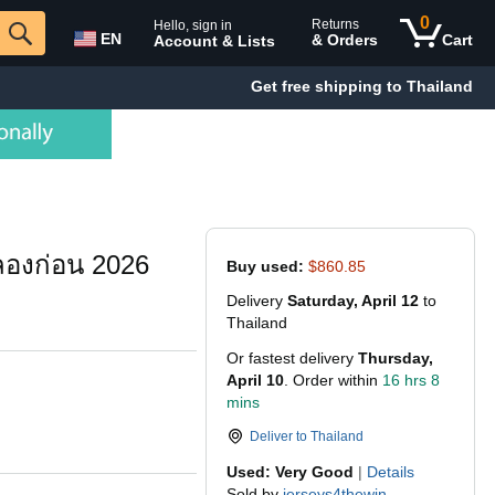
0
Returns
Hello, sign in
EN
& Orders
Cart
Account & Lists
Get free shipping to Thailand
ลองก่อน 2026
Buy used:
$860.85
Delivery
Saturday, April 12
to
Thailand
Or fastest delivery
Thursday,
April 10
. Order within
16 hrs 8
mins
Deliver to
Thailand
Used: Very Good
|
Details
Sold by
jerseys4thewin