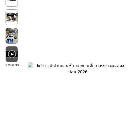
2 VIDEOS