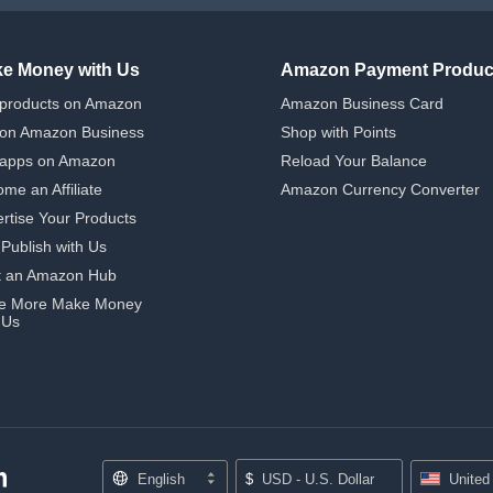
e Money with Us
Amazon Payment Produc
 products on Amazon
Amazon Business Card
 on Amazon Business
Shop with Points
 apps on Amazon
Reload Your Balance
me an Affiliate
Amazon Currency Converter
rtise Your Products
-Publish with Us
t an Amazon Hub
e More Make Money
 Us
English
$
USD - U.S. Dollar
United