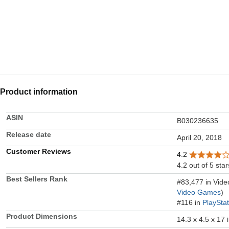
Product information
ASIN
B030236635
Release date
April 20, 2018
Customer Reviews
4.2
4.2 out of 5 star
Best Sellers Rank
#83,477 in Vid
Video Games
)
#116 in
PlaySta
Product Dimensions
14.3 x 4.5 x 17