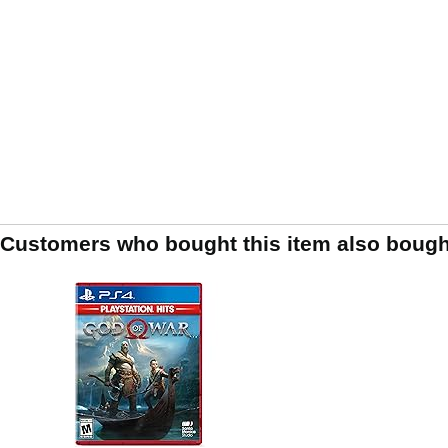
Customers who bought this item also bough