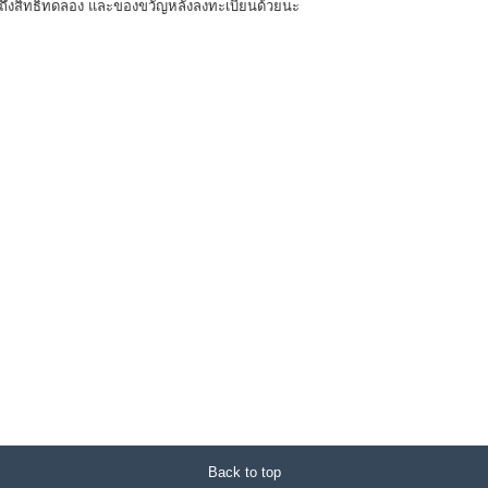
วมถึงสิทธิทดลอง และของขวัญหลังลงทะเบียนด้วยนะ
Back to top