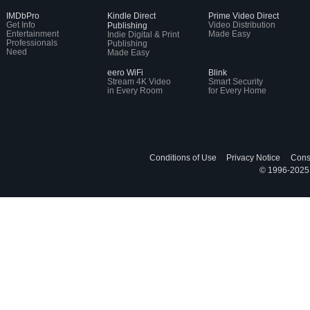
IMDbPro
Kindle Direct
Prime Video Direct
Get Info
Video Distribution
Publishing
Entertainment
Made Easy
Indie Digital & Print
Professionals
Publishing
Need
Made Easy
eero WiFi
Blink
Stream 4K Video
Smart Security
in Every Room
for Every Home
Conditions of Use
Privacy Notice
Cons
© 1996-2025, 