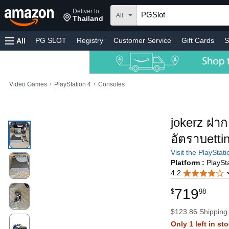
Deliver to
All
Thailand
PG SLOT
Registry
Customer Service
Gift Cards
S
All
›
›
Video Games
PlayStation 4
Consoles
jokerz ฝาก
อัตราบetti
Visit the PlayStat
Platform :
PlaySt
4.2
719
$
98
$123.86 Shipping
Only 1 left in st