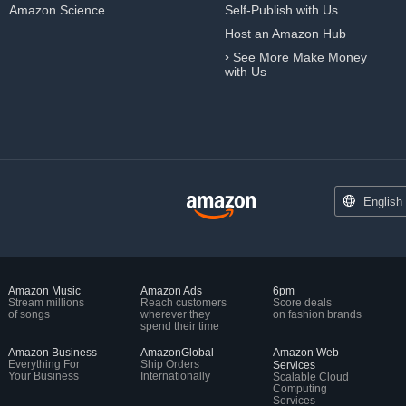
Amazon Science
Self-Publish with Us
Host an Amazon Hub
›
See More Make Money
with Us
English
Amazon Music
Amazon Ads
6pm
Stream millions
Reach customers
Score deals
of songs
wherever they
on fashion brands
spend their time
Amazon Business
AmazonGlobal
Amazon Web
Everything For
Ship Orders
Services
Your Business
Internationally
Scalable Cloud
Computing
Services