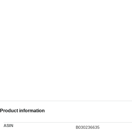
Product information
ASIN
B030236635