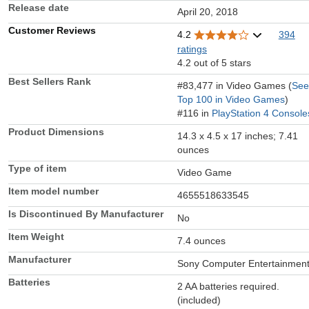
Release date
April 20, 2018
Customer Reviews
4.2
394
ratings
4.2 out of 5 stars
Best Sellers Rank
#83,477 in Video Games (
See
Top 100 in Video Games
)
#116 in
PlayStation 4 Console
Product Dimensions
14.3 x 4.5 x 17 inches; 7.41
ounces
Type of item
Video Game
Item model number
4655518633545
Is Discontinued By Manufacturer
No
Item Weight
7.4 ounces
Manufacturer
Sony Computer Entertainmen
Batteries
2 AA batteries required.
(included)