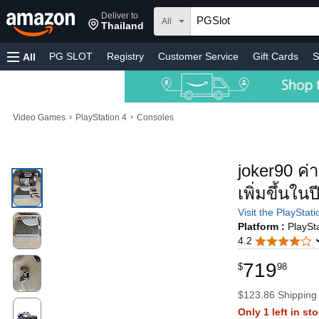
Deliver to
All
Thailand
PG SLOT
Registry
Customer Service
Gift Cards
S
All
›
›
Video Games
PlayStation 4
Consoles
joker90 ค่
เพิ่มขึ้นในป
Visit the PlayStat
Platform :
PlaySt
4.2
719
$
98
$123.86 Shipping
Only 1 left in st