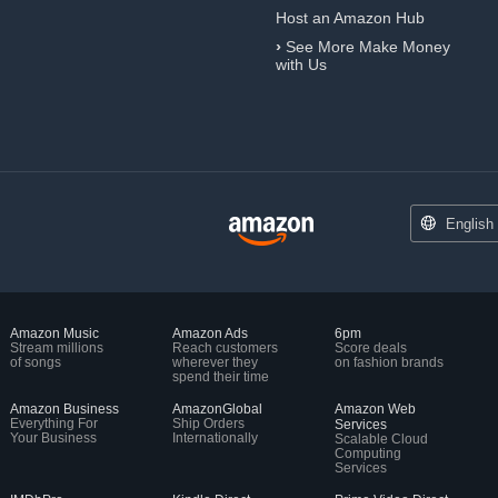
Host an Amazon Hub
›
See More Make Money
with Us
English
Amazon Music
Amazon Ads
6pm
Stream millions
Reach customers
Score deals
of songs
wherever they
on fashion brands
spend their time
Amazon Business
AmazonGlobal
Amazon Web
Everything For
Ship Orders
Services
Your Business
Internationally
Scalable Cloud
Computing
Services