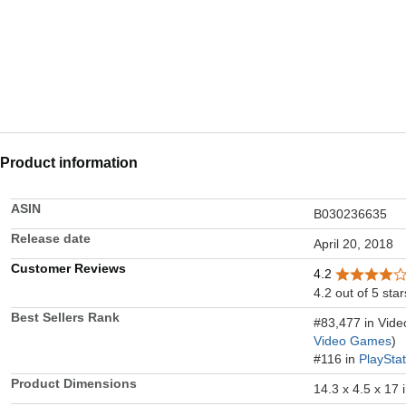
Product information
ASIN
B030236635
Release date
April 20, 2018
Customer Reviews
4.2
4.2 out of 5 star
Best Sellers Rank
#83,477 in Vid
Video Games
)
#116 in
PlaySta
Product Dimensions
14.3 x 4.5 x 17