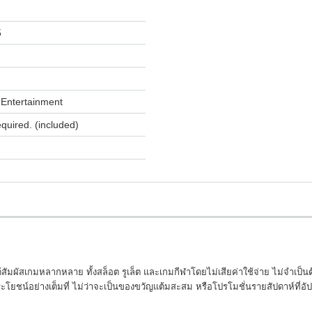
5
Entertainment
equired. (included)
้สัมผัสเกมหลากหลาย ทั้งสล็อต รูเล็ต และเกมกีฬาโดยไม่เสียค่าใช้จ่าย ไม่จำเป็
โยชน์อย่างเต็มที่ ไม่ว่าจะเป็นของขวัญแต้มสะสม หรือโปรโมชั่นรายสัปดาห์ที่อั