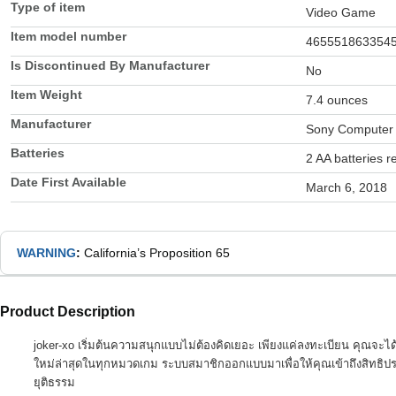
Type of item
Video Game
Item model number
465551863354
Is Discontinued By Manufacturer
No
Item Weight
7.4 ounces
Manufacturer
Sony Computer 
Batteries
2 AA batteries r
Date First Available
March 6, 2018
WARNING
:
California’s Proposition 65
Product Description
joker-xo เริ่มต้นความสนุกแบบไม่ต้องคิดเยอะ เพียงแค่ลงทะเบียน คุณจะได
ใหม่ล่าสุดในทุกหมวดเกม ระบบสมาชิกออกแบบมาเพื่อให้คุณเข้าถึงสิทธิประ
ยุติธรรม