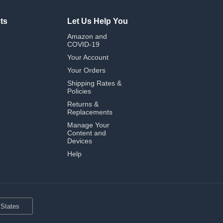
ts
Let Us Help You
Amazon and
COVID-19
Your Account
Your Orders
Shipping Rates &
Policies
Returns &
Replacements
Manage Your
Content and
Devices
Help
 States