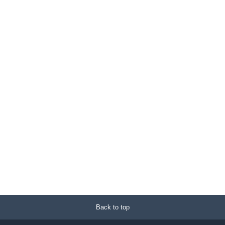
Back to top