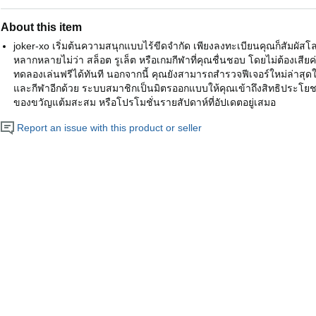
About this item
joker-xo เริ่มต้นความสนุกแบบไร้ขีดจำกัด เพียงลงทะเบียนคุณก็สัมผั
หลากหลายไม่ว่า สล็อต รูเล็ต หรือเกมกีฬาที่คุณชื่นชอบ โดยไม่ต้องเสียค
ทดลองเล่นฟรีได้ทันที นอกจากนี้ คุณยังสามารถสำรวจฟีเจอร์ใหม่ล่าสุ
และกีฬาอีกด้วย ระบบสมาชิกเป็นมิตรออกแบบให้คุณเข้าถึงสิทธิประโยชน
ของขวัญแต้มสะสม หรือโปรโมชั่นรายสัปดาห์ที่อัปเดตอยู่เสมอ
Report an issue with this product or seller