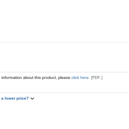
 information about this product, please
click here.
[PDF ]
t a lower price?