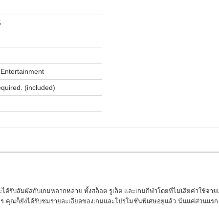
5
Entertainment
equired. (included)
ะได้รับสัมผัสกับเกมหลากหลาย ทั้งสล็อต รูเล็ต และเกมกีฬาโดยที่ไม่เสียค่าใช้จ่
ัคร คุณก็ยังได้รับชมรายละเอียดของเกมและโปรโมชั่นพิเศษอยู่แล้ว นั่นแค่ส่วนแรก