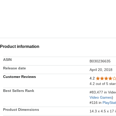
Product information
ASIN
B030236635
Release date
April 20, 2018
Customer Reviews
4.2
4.2 out of 5 star
Best Sellers Rank
#83,477 in Vid
Video Games
)
#116 in
PlaySta
Product Dimensions
14.3 x 4.5 x 17