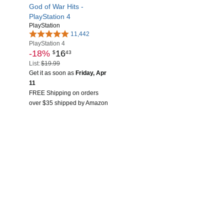
God of War Hits -
PlayStation 4
PlayStation
11,442
PlayStation 4
-18%
16
$
43
List:
$19.99
Get it as soon as
Friday, Apr
11
FREE Shipping on orders
over $35 shipped by Amazon