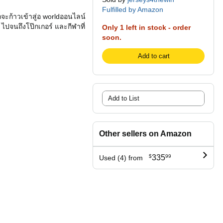
Fulfilled by Amazon
ก็จะก้าวเข้าสู่อ worldออนไลน์
ปจนถึงโป๊กเกอร์ และกีฬาที่
Only 1 left in stock - order
soon.
Add to cart
Add to List
Other sellers on Amazon
$
335
99
Used (4) from