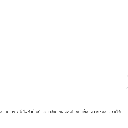
ายเลย นอกจากนี้ ไม่จำเป็นต้องฝากเงินก่อน แค่เข้าระบบก็สามารถทดลองเล่นได้