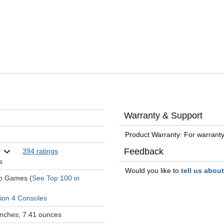
Warranty & Support
Product Warranty: For warranty
Feedback
394 ratings
s
Would you like to
tell us abou
eo Games (
See Top 100 in
tion 4 Consoles
 inches; 7.41 ounces