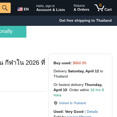
0
Returns
Hello, sign in
EN
& Orders
Cart
Account & Lists
Get free shipping to Thailand
ฝน กีฬาใน 2026 ที่
Buy used:
$860.85
Delivery
Saturday, April 12
to
Thailand
Or fastest delivery
Thursday,
April 10
. Order within
16 hrs 8
mins
Deliver to
Thailand
Used: Very Good
|
Details
Sold by
jerseys4thewin