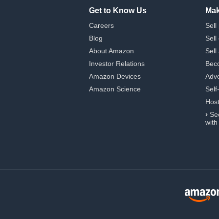
Get to Know Us
Mak
Careers
Sell
Blog
Sell
About Amazon
Sell
Investor Relations
Beco
Amazon Devices
Adve
Amazon Science
Self
Hos
›
Se
with