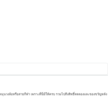
หมุนวงล้อหรือสายกีฬา เพราะที่นี่มีให้ครบ รวมไปถึงสิทธิ์ทดลองและของขวัญหลัง