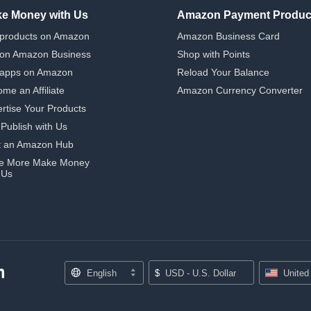
e Money with Us
Amazon Payment Produc
 products on Amazon
Amazon Business Card
 on Amazon Business
Shop with Points
 apps on Amazon
Reload Your Balance
me an Affiliate
Amazon Currency Converter
rtise Your Products
-Publish with Us
t an Amazon Hub
e More Make Money
 Us
English
$
USD - U.S. Dollar
United