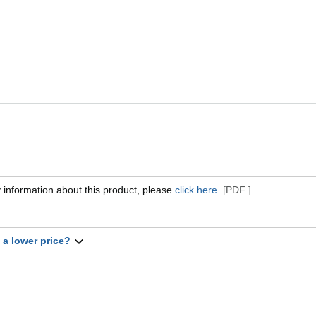
 information about this product, please
click here.
[PDF ]
t a lower price?