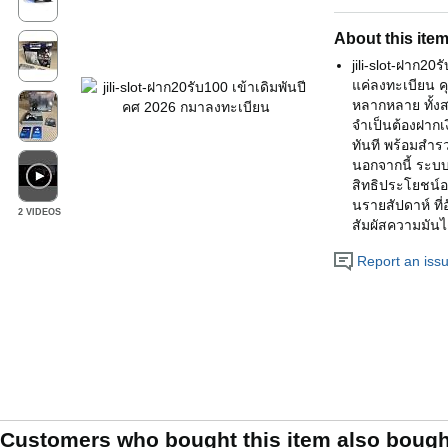
About this ite
jili-slot-ฝาก20
แค่ลงทะเบียน คุ
หลากหลาย ทั้งสล
จำเป็นต้องฝากเ
ทันที พร้อมสำรว
นอกจากนี้ ระบบ
สิทธิประโยชน์อย
นรายสัปดาห์ ที่
2 VIDEOS
สัมผัสความมันไ
Report an issue
Customers who bought this item also bough