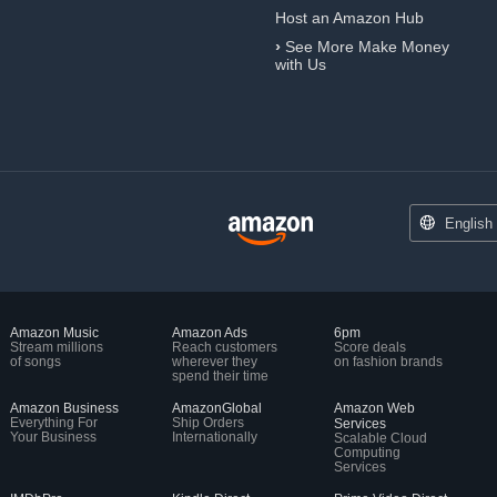
Host an Amazon Hub
›
See More Make Money
with Us
English
Amazon Music
Amazon Ads
6pm
Stream millions
Reach customers
Score deals
of songs
wherever they
on fashion brands
spend their time
Amazon Business
AmazonGlobal
Amazon Web
Everything For
Ship Orders
Services
Your Business
Internationally
Scalable Cloud
Computing
Services