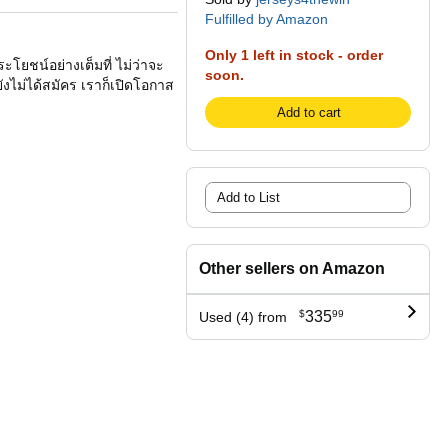
Fulfilled by Amazon
Only 1 left in stock - order
ระโยชน์อย่างเต็มที่ ไม่ว่าจะ
soon.
งไม่ได้สมัคร เราก็เปิดโอกาส
Add to cart
Add to List
Other sellers on Amazon
$
335
99
Used (4) from