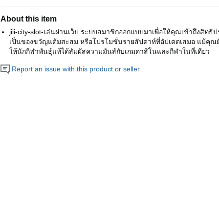
About this item
jili-city-slot-เล่นผ่านเว็บ ระบบสมาชิกออกแบบมาเพื่อให้คุณเข้าถึงสิทธิป
เป็นของขวัญแต้มสะสม หรือโปรโมชั่นรายสัปดาห์ที่อัปเดตเสมอ แม้คุณยั
ให้นักกีฬาพันธุ์แท้ได้สัมผัสความมันส์กับเกมคาสิโนและกีฬาในที่เดียว
Report an issue with this product or seller