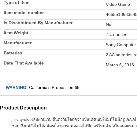
Type of item
Video Game
Item model number
465551863354
Is Discontinued By Manufacturer
No
Item Weight
7.4 ounces
Manufacturer
Sony Computer 
Batteries
2 AA batteries r
Date First Available
March 6, 2018
WARNING
:
California’s Proposition 65
Product Description
jili-city-slot-เล่นผ่านเว็บ ตื่นตัวกับโลกความบันเทิงแบบใหม่ที่ไม่มีกฎเ
ชอบ ซึ่งแม้ยังไม่ได้สมัครก็สามารถทดลองใช้ฟีเจอร์ใหม่ล่าสุดในแต่ละหม