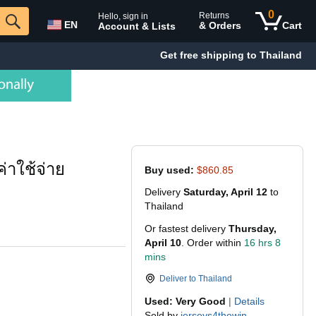
0
Returns
Hello, sign in
EN
& Orders
Cart
Account & Lists
Get free shipping to Thailand
ค่าใช้จ่าย
Buy used:
$860.85
Delivery
Saturday, April 12
to
Thailand
Or fastest delivery
Thursday,
April 10
. Order within
16 hrs 8
mins
Deliver to
Thailand
Used: Very Good
|
Details
Sold by
jerseys4thewin