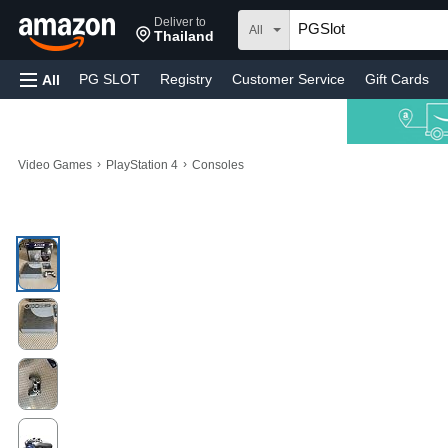
Deliver to
All
Thailand
PG SLOT
Registry
Customer Service
Gift Cards
All
›
›
Video Games
PlayStation 4
Consoles