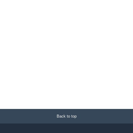
Back to top