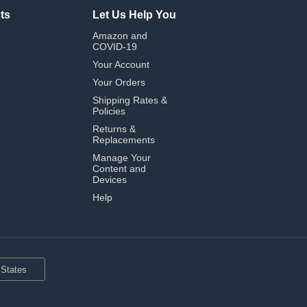
ts
Let Us Help You
Amazon and
COVID-19
Your Account
Your Orders
Shipping Rates &
Policies
Returns &
Replacements
Manage Your
Content and
Devices
Help
 States