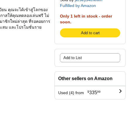
Fulfilled by Amazon
บียน คุณจะได้เข้าสู่โลกของ
อกาสให้คุณทดลองเล่นฟรี ไม่
Only 1 left in stock - order
มาชิกใหม่ล่าสุด ที่รอคอยการ
soon.
มสะสม และโปรโมชั่นราย
Add to cart
Add to List
Other sellers on Amazon
$
335
99
Used (4) from