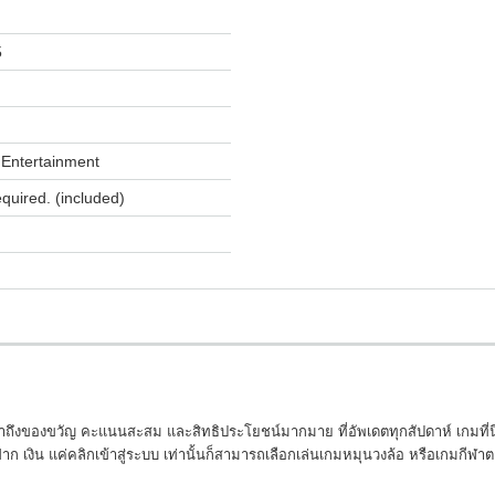
5
Entertainment
equired. (included)
้าถึงของขวัญ คะแนนสะสม และสิทธิประโยชน์มากมาย ที่อัพเดตทุกสัปดาห์ เกมที่นี
ฝาก เงิน แค่คลิกเข้าสู่ระบบ เท่านั้นก็สามารถเลือกเล่นเกมหมุนวงล้อ หรือเกมกีฬ