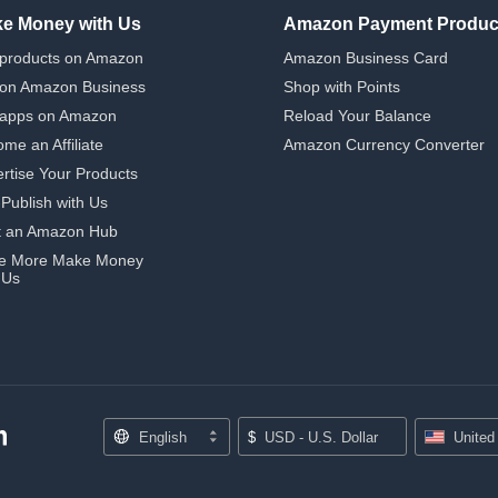
e Money with Us
Amazon Payment Produc
 products on Amazon
Amazon Business Card
 on Amazon Business
Shop with Points
 apps on Amazon
Reload Your Balance
me an Affiliate
Amazon Currency Converter
rtise Your Products
-Publish with Us
t an Amazon Hub
e More Make Money
 Us
English
$
USD - U.S. Dollar
United