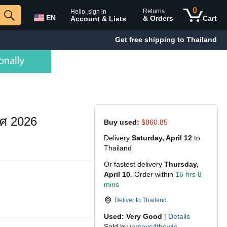
0
Returns
Hello, sign in
EN
& Orders
Cart
Account & Lists
Get free shipping to Thailand
คศ 2026
Buy used:
$860.85
Delivery
Saturday, April 12
to
Thailand
Or fastest delivery
Thursday,
April 10
. Order within
16 hrs 8
mins
Deliver to
Thailand
Used: Very Good
|
Details
Sold by
jerseys4thewin