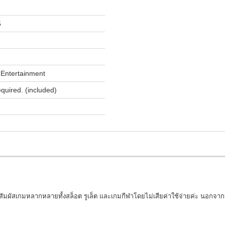
5
Entertainment
equired. (included)
สัมผัสเกมหลากหลายทั้งสล็อต รูเล็ต และเกมกีฬาโดยไม่เสียค่าใช้จ่ายค่ะ นอกจากน