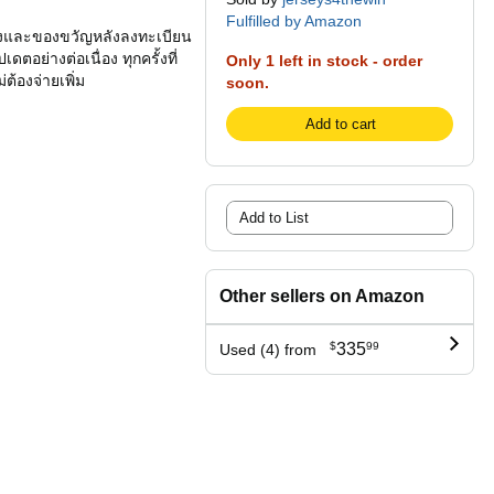
Fulfilled by Amazon
ทดลองและของขวัญหลังลงทะเบียน
ดตอย่างต่อเนื่อง ทุกครั้งที่
Only 1 left in stock - order
ต้องจ่ายเพิ่ม
soon.
Add to cart
Add to List
Other sellers on Amazon
$
335
99
Used (4) from