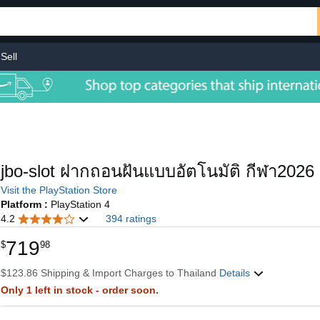
Sell
jbo-slot ฝากถอนฝันแบบอัตโนมัติ กีฬา2026
Visit the PlayStation Store
Platform :
PlayStation 4
4.2
394 ratings
719
$
98
$123.86 Shipping & Import Charges to Thailand
Details
Only 1 left in stock - order soon.