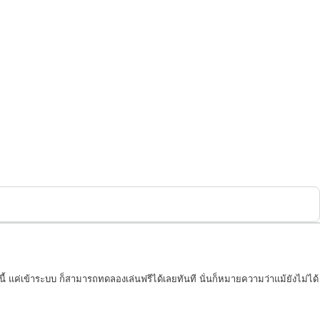
ี้ แค่เข้าระบบ ก็สามารถทดลองเล่นฟรีได้เลยทันที นั่นก็หมายความว่าแม้ยังไม่ได้