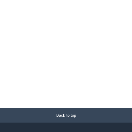
Back to top