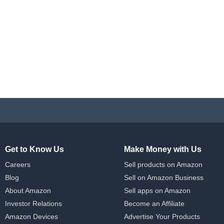
Get to Know Us
Make Money with Us
Careers
Sell products on Amazon
Blog
Sell on Amazon Business
About Amazon
Sell apps on Amazon
Investor Relations
Become an Affiliate
Amazon Devices
Advertise Your Products