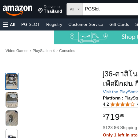
Deliver to
All
Thailand
PG SLOT
Registry
Customer Service
Gift Cards
S
All
›
›
Video Games
PlayStation 4
Consoles
j36-คาสิโน
เพื่อฝึกฝน
Visit the PlayStat
Platform :
PlaySt
4.2
719
$
98
$123.86 Shipping
Only 1 left in st