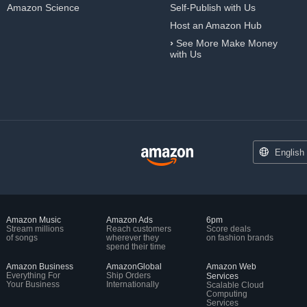
Amazon Science
Self-Publish with Us
Host an Amazon Hub
›
See More Make Money
with Us
English
Amazon Music
Amazon Ads
6pm
Stream millions
Reach customers
Score deals
of songs
wherever they
on fashion brands
spend their time
Amazon Business
AmazonGlobal
Amazon Web
Everything For
Ship Orders
Services
Your Business
Internationally
Scalable Cloud
Computing
Services