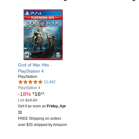
God of War Hits -
PlayStation 4
PlayStation
11,442
PlayStation 4
-18%
16
$
43
List:
$19.99
Get it as soon as
Friday, Apr
11
FREE Shipping on orders
over $35 shipped by Amazon