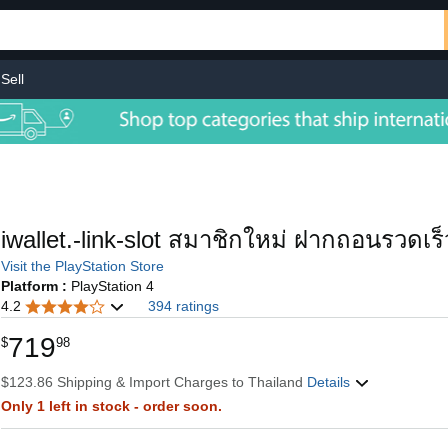
Sell
iwallet.-link-slot สมาชิกใหม่ ฝากถอนรวดเร
Visit the PlayStation Store
Platform :
PlayStation 4
4.2
394 ratings
719
$
98
$123.86 Shipping & Import Charges to Thailand
Details
Only 1 left in stock - order soon.