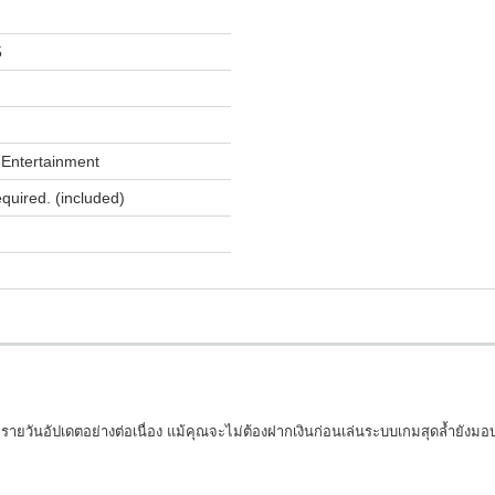
5
Entertainment
equired. (included)
กรรมรายวันอัปเดตอย่างต่อเนื่อง แม้คุณจะไม่ต้องฝากเงินก่อนเล่นระบบเกมสุดล้ำยังม