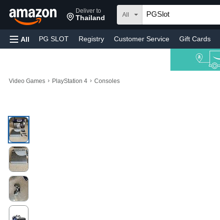
Deliver to
All
Thailand
PG SLOT
Registry
Customer Service
Gift Cards
All
›
›
Video Games
PlayStation 4
Consoles