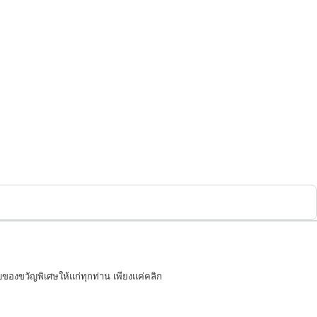
อบของขวัญพิเศษให้แก่ทุกท่าน เพียงแค่คลิก