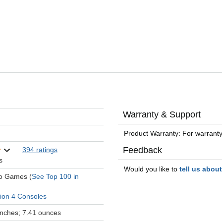
Warranty & Support
Product Warranty: For warranty
Feedback
394 ratings
s
Would you like to
tell us abou
eo Games (
See Top 100 in
tion 4 Consoles
 inches; 7.41 ounces