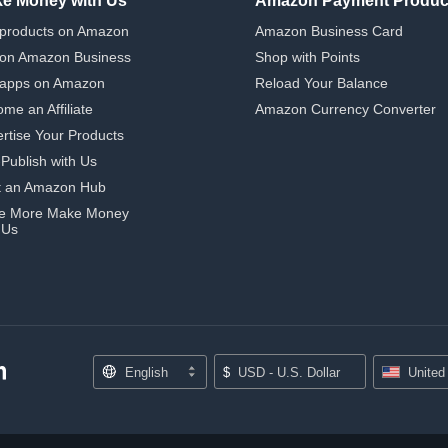
e Money with Us
Amazon Payment Produc
 products on Amazon
Amazon Business Card
 on Amazon Business
Shop with Points
 apps on Amazon
Reload Your Balance
me an Affiliate
Amazon Currency Converter
rtise Your Products
-Publish with Us
t an Amazon Hub
e More Make Money
 Us
English
$
USD - U.S. Dollar
United