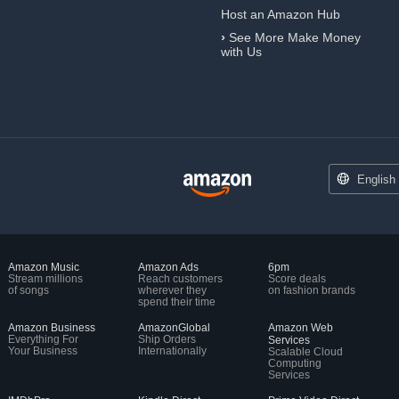
Host an Amazon Hub
›
See More Make Money
with Us
English
Amazon Music
Amazon Ads
6pm
Stream millions
Reach customers
Score deals
of songs
wherever they
on fashion brands
spend their time
Amazon Business
AmazonGlobal
Amazon Web
Everything For
Ship Orders
Services
Your Business
Internationally
Scalable Cloud
Computing
Services