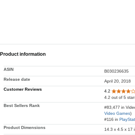
Product information
ASIN
B030236635
Release date
April 20, 2018
Customer Reviews
4.2
4.2 out of 5 star
Best Sellers Rank
#83,477 in Vid
Video Games
)
#116 in
PlaySta
Product Dimensions
14.3 x 4.5 x 17