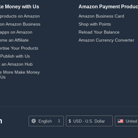
e Money with Us
Amazon Payment Produc
 products on Amazon
Amazon Business Card
 on Amazon Business
Shop with Points
 apps on Amazon
Reload Your Balance
me an Affiliate
Amazon Currency Converter
rtise Your Products
-Publish with Us
t an Amazon Hub
e More Make Money
 Us
English
$
USD - U.S. Dollar
United