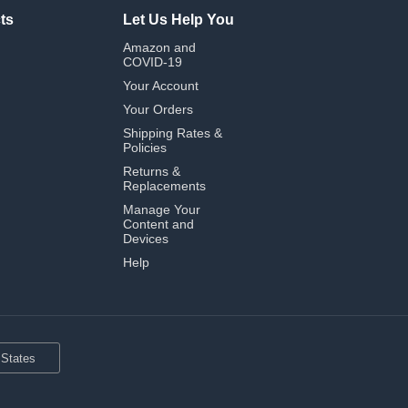
ts
Let Us Help You
Amazon and
COVID-19
Your Account
Your Orders
Shipping Rates &
Policies
Returns &
Replacements
Manage Your
Content and
Devices
Help
 States