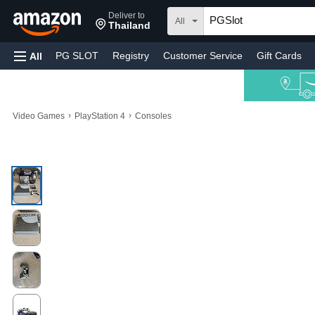
Deliver to
All
Thailand
PG SLOT
Registry
Customer Service
Gift Cards
All
›
›
Video Games
PlayStation 4
Consoles