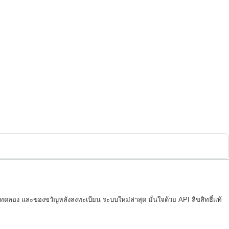
ิ์ทดลอง และของขวัญหลังลงทะเบียน ระบบใหม่ล่าสุด มั่นใจด้วย API ลิขสิทธิ์แท้