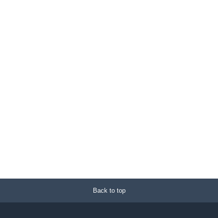
Back to top