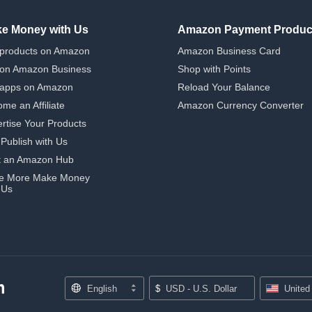
e Money with Us
Amazon Payment Produc
 products on Amazon
Amazon Business Card
 on Amazon Business
Shop with Points
 apps on Amazon
Reload Your Balance
me an Affiliate
Amazon Currency Converter
rtise Your Products
-Publish with Us
t an Amazon Hub
e More Make Money
 Us
English
$
USD - U.S. Dollar
United