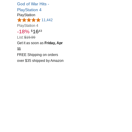
God of War Hits -
PlayStation 4
PlayStation
11,442
PlayStation 4
-18%
16
$
43
List:
$19.99
Get it as soon as
Friday, Apr
11
FREE Shipping on orders
over $35 shipped by Amazon