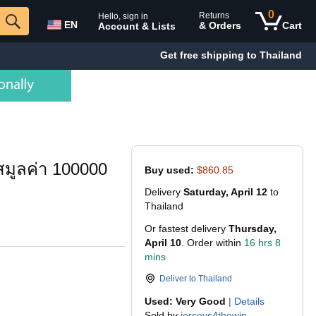
0
Returns
Hello, sign in
EN
& Orders
Cart
Account & Lists
Get free shipping to Thailand
ัสมูลค่า 100000
Buy used:
$860.85
Delivery
Saturday, April 12
to
Thailand
Or fastest delivery
Thursday,
April 10
. Order within
16 hrs 8
mins
Deliver to
Thailand
Used: Very Good
|
Details
Sold by
jerseys4thewin