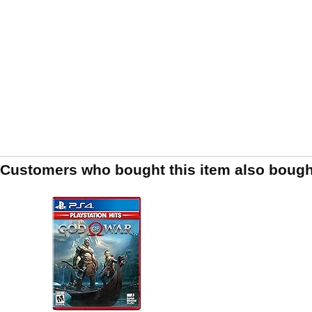
Customers who bought this item also bough