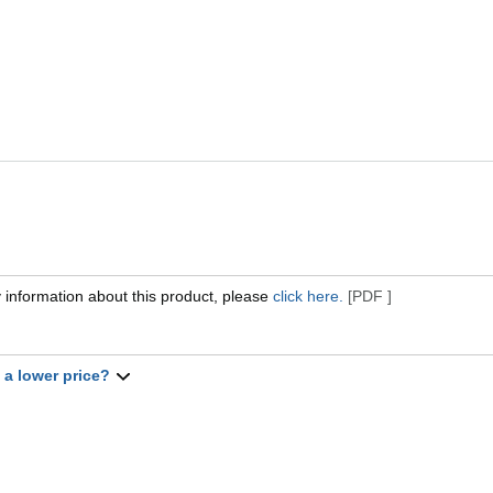
 information about this product, please
click here.
[PDF ]
t a lower price?