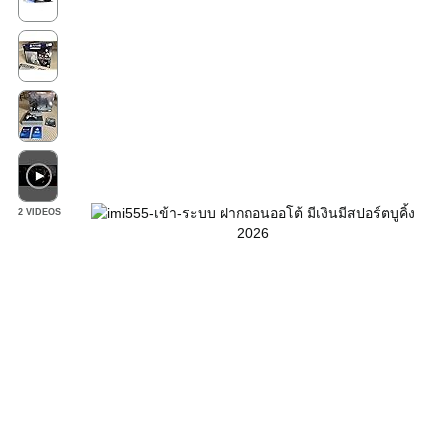
2 VIDEOS