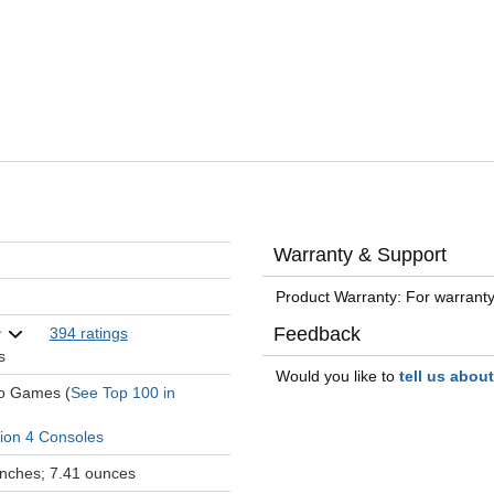
Warranty & Support
Product Warranty: For warranty
Feedback
394 ratings
s
Would you like to
tell us abou
eo Games (
See Top 100 in
tion 4 Consoles
 inches; 7.41 ounces