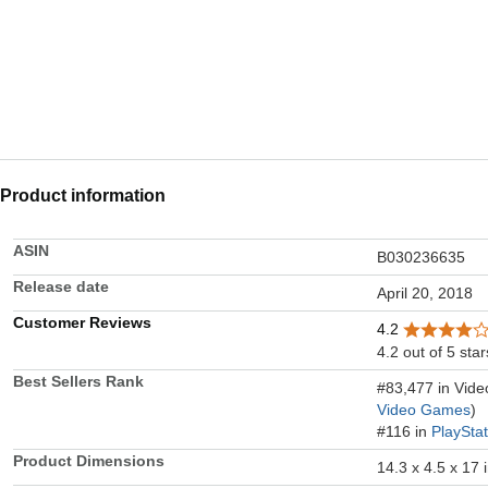
Product information
ASIN
B030236635
Release date
April 20, 2018
Customer Reviews
4.2
4.2 out of 5 star
Best Sellers Rank
#83,477 in Vid
Video Games
)
#116 in
PlaySta
Product Dimensions
14.3 x 4.5 x 17