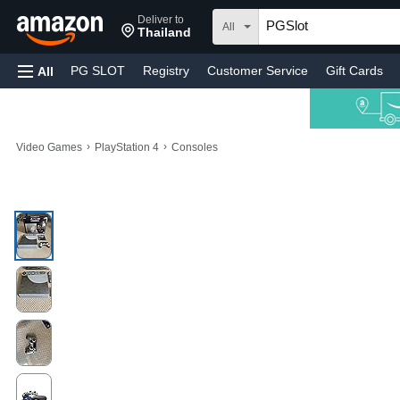
Deliver to
All
Thailand
PG SLOT
Registry
Customer Service
Gift Cards
All
›
›
Video Games
PlayStation 4
Consoles