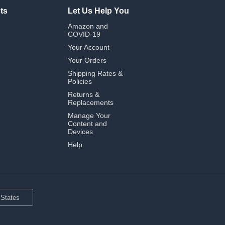
ts
Let Us Help You
Amazon and
COVID-19
Your Account
Your Orders
Shipping Rates &
Policies
Returns &
Replacements
Manage Your
Content and
Devices
Help
 States