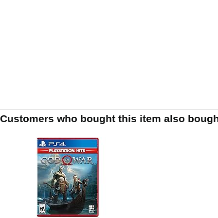
Customers who bought this item also bough