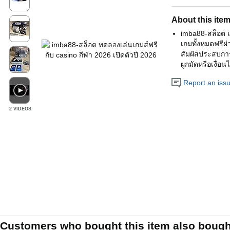
About this ite
imba88-สล็อต แ
เกมทั้งหมดฟรีผ่
สัมผัสประสบการ
ผูกมัดหรือเงื่อน
Report an issue
2 VIDEOS
Customers who bought this item also bough