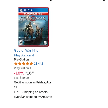
God of War Hits -
PlayStation 4
PlayStation
11,442
PlayStation 4
-18%
16
$
43
List:
$19.99
Get it as soon as
Friday, Apr
11
FREE Shipping on orders
over $35 shipped by Amazon