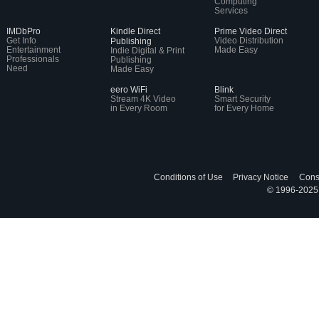
Computing
Services
IMDbPro
Kindle Direct
Prime Video Direct
Get Info
Video Distribution
Publishing
Entertainment
Made Easy
Indie Digital & Print
Professionals
Publishing
Need
Made Easy
eero WiFi
Blink
Stream 4K Video
Smart Security
in Every Room
for Every Home
Conditions of Use
Privacy Notice
Cons
© 1996-2025, 