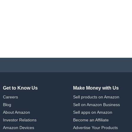
Get to Know Us
Make Money with Us
Careers
Sell products on Amazon
Blog
Sell on Amazon Business
About Amazon
Sell apps on Amazon
Investor Relations
Become an Affiliate
Amazon Devices
Advertise Your Products