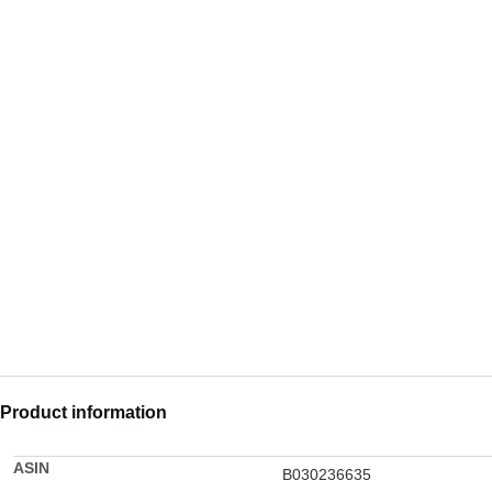
Product information
ASIN
B030236635