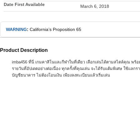
Date First Available
March 6, 2018
WARNING
:
California’s Proposition 65
Product Description
imba456 ที่นี่ เกมคาสิโนและกีฬาในที่เดียว เลือกเล่นได้ตามสไตล์คุณ พ
รายวันที่อัปเดตอย่างต่อเนื่อง ทุกครั้งที่คุณเล่น จะได้รับแต้มพิเศษ ใช้แลกร
บัญชีธนาคาร ไม่ต้องโอนเงิน เพียงลงทะเบียนแล้วเริ่มเล่น