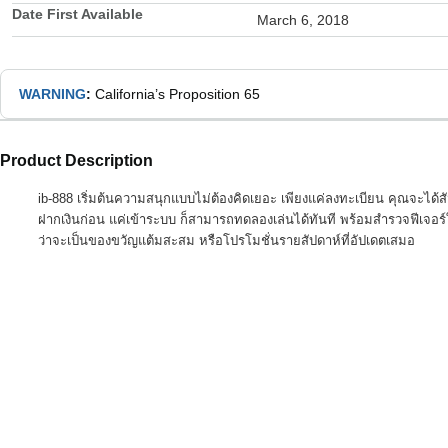
Date First Available
March 6, 2018
WARNING
:
California’s Proposition 65
Product Description
ib-888 เริ่มต้นความสนุกแบบไม่ต้องคิดเยอะ เพียงแค่ลงทะเบียน คุณจะได้สั
ฝากเงินก่อน แค่เข้าระบบ ก็สามารถทดลองเล่นได้ทันที พร้อมสำรวจฟีเจอร์
ว่าจะเป็นของขวัญแต้มสะสม หรือโปรโมชั่นรายสัปดาห์ที่อัปเดตเสมอ