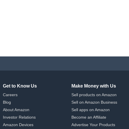
Get to Know Us
Make Money with Us
Careers
Sell products on Amazon
Blog
Sell on Amazon Business
About Amazon
Sell apps on Amazon
Investor Relations
Become an Affiliate
Amazon Devices
Advertise Your Products