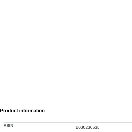
Product information
ASIN
B030236635