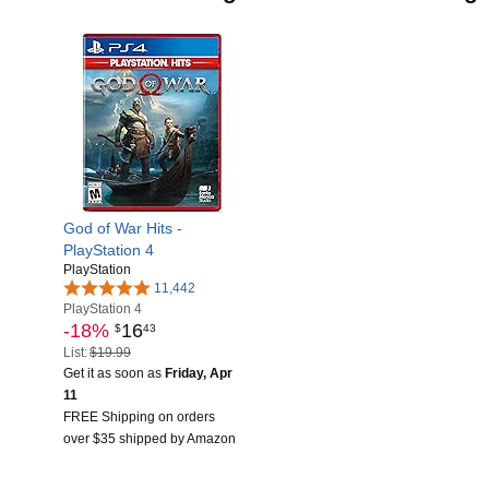
God of War Hits -
PlayStation 4
PlayStation
11,442
PlayStation 4
-18%
16
$
43
List:
$19.99
Get it as soon as
Friday, Apr
11
FREE Shipping on orders
over $35 shipped by Amazon