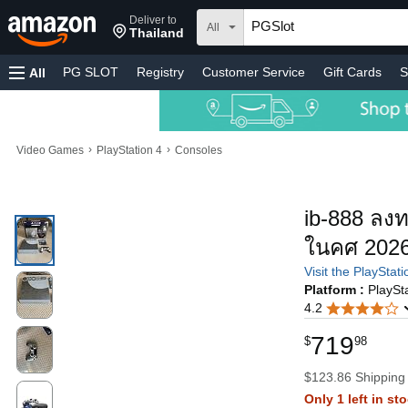
Deliver to
All
Thailand
PG SLOT
Registry
Customer Service
Gift Cards
S
All
›
›
Video Games
PlayStation 4
Consoles
ib-888 ลงท
ในคศ 2026 
Visit the PlayStat
Platform :
PlaySt
4.2
719
$
98
$123.86 Shipping
Only 1 left in st