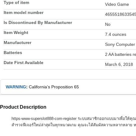
Type of item
Video Game
Item model number
465551863354
Is Discontinued By Manufacturer
No
Item Weight
7.4 ounces
Manufacturer
Sony Computer 
Batteries
2 AA batteries r
Date First Available
March 6, 2018
WARNING
:
California’s Proposition 65
Product Description
https-www-superslot888-com-register ระบบสมาชิกออกแบบมาเพื่อให้คุณเข
สำรวจฟีเจอร์ใหม่ล่าสุดในทุกหมวดเกม คุณจะได้สัมผัสความหลากหลาย หร