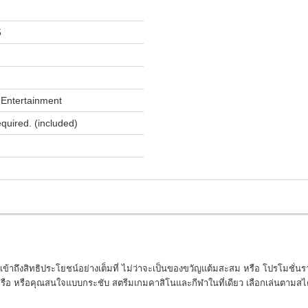
5
Entertainment
equired. (included)
้าถึงสิทธิประโยชน์อย่างเต็มที่ ไม่ว่าจะเป็นของขวัญแต้มสะสม หรือ โปรโมชั่นรา
ือ หรือคุณสนใจแบบกระชับ สตรีมเกมคาสิโนและกีฬาในที่เดียว เลือกเล่นตามส