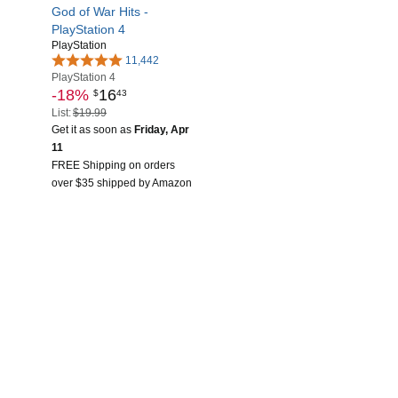
God of War Hits -
PlayStation 4
PlayStation
11,442
PlayStation 4
-18%
16
$
43
List:
$19.99
Get it as soon as
Friday, Apr
11
FREE Shipping on orders
over $35 shipped by Amazon