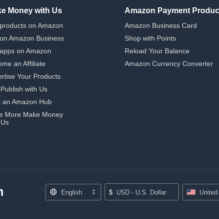
e Money with Us
Amazon Payment Produc
 products on Amazon
Amazon Business Card
 on Amazon Business
Shop with Points
 apps on Amazon
Reload Your Balance
me an Affiliate
Amazon Currency Converter
rtise Your Products
-Publish with Us
t an Amazon Hub
e More Make Money
 Us
English
$
USD - U.S. Dollar
United