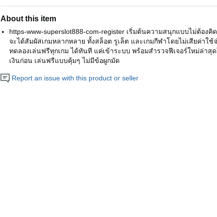
About this item
https-www-superslot888-com-register เริ่มต้นความสนุกแบบไม่ต้องคิด
จะได้สัมผัสเกมหลากหลาย ทั้งสล็อต รูเล็ต และเกมกีฬาโดยไม่เสียค่าใช้
ทดลองเล่นฟรีทุกเกม ได้ทันที แค่เข้าระบบ พร้อมสำรวจฟีเจอร์ใหม่ล่าส
เงินก่อน เล่นฟรีแบบคุ้มๆ ไม่มีข้อผูกมัด
Report an issue with this product or seller