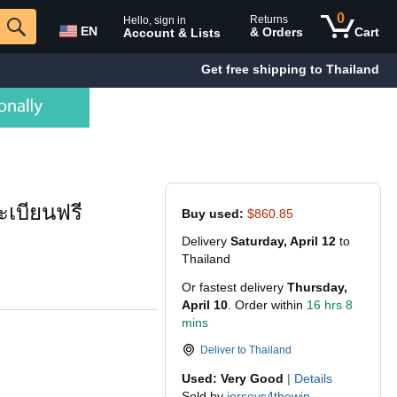
0
Returns
Hello, sign in
EN
& Orders
Cart
Account & Lists
Get free shipping to Thailand
ะเบียนฟรี
Buy used:
$860.85
Delivery
Saturday, April 12
to
Thailand
Or fastest delivery
Thursday,
April 10
. Order within
16 hrs 8
mins
Deliver to
Thailand
Used: Very Good
|
Details
Sold by
jerseys4thewin