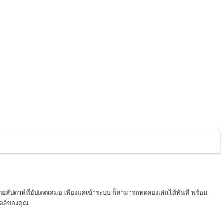
ยสัปดาห์ที่อัปเดตเสมอ เพียงแค่เข้าระบบ ก็สามารถทดลองเล่นได้ทันที พร้อม
ไตล์ของคุณ