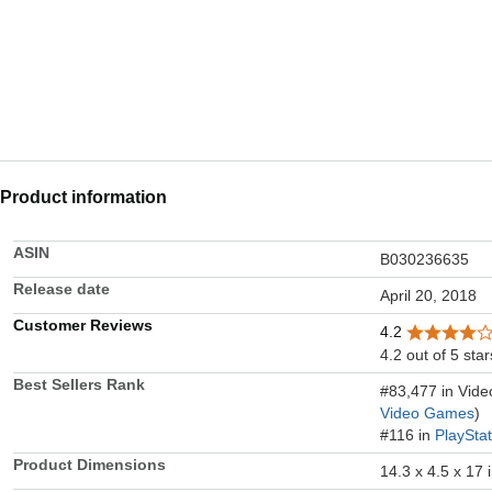
Product information
ASIN
B030236635
Release date
April 20, 2018
Customer Reviews
4.2
4.2 out of 5 star
Best Sellers Rank
#83,477 in Vid
Video Games
)
#116 in
PlaySta
Product Dimensions
14.3 x 4.5 x 17