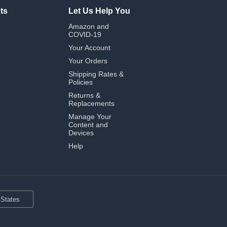
ts
Let Us Help You
Amazon and
COVID-19
Your Account
Your Orders
Shipping Rates &
Policies
Returns &
Replacements
Manage Your
Content and
Devices
Help
 States