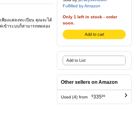
Fulfilled by Amazon
Only 1 left in stock - order
เพียงแค่ลงทะเบียน คุณจะได้
soon.
 แค่เข้าระบบก็สามารถทดลอง
Add to cart
Add to List
Other sellers on Amazon
$
335
99
Used (4) from