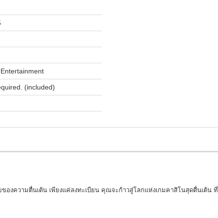
5
Entertainment
equired. (included)
องความตื่นเต้น เพียงแค่ลงทะเบียน คุณจะก้าวสู่โลกแห่งเกมคาสิโนสุดตื่นเต้น ที่ค