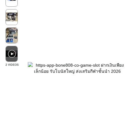
2 VIDEOS