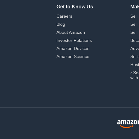
Get to Know Us
Mak
Careers
Sell
Blog
Sell
About Amazon
Sell
Investor Relations
Beco
Amazon Devices
Adve
Amazon Science
Self
Hos
›
Se
with