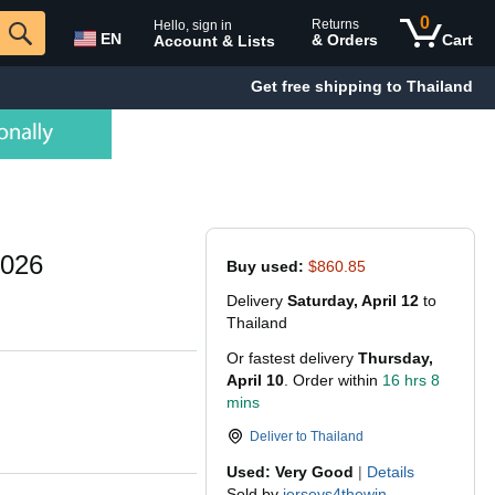
0
Returns
Hello, sign in
EN
& Orders
Cart
Account & Lists
Get free shipping to Thailand
2026
Buy used:
$860.85
Delivery
Saturday, April 12
to
Thailand
Or fastest delivery
Thursday,
April 10
. Order within
16 hrs 8
mins
Deliver to
Thailand
Used: Very Good
|
Details
Sold by
jerseys4thewin