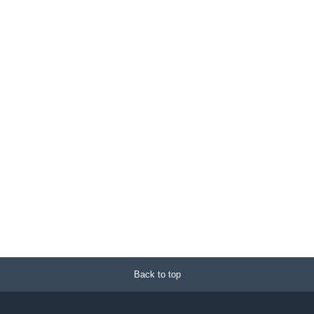
Back to top