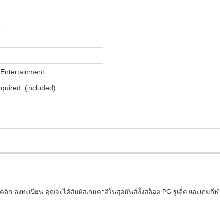
5
Entertainment
equired. (included)
คลิก ลงทะเบียน คุณจะได้สัมผัสเกมคาสิโนสุดมันส์ทั้งสล็อต PG รูเล็ต และเกมกีฬ