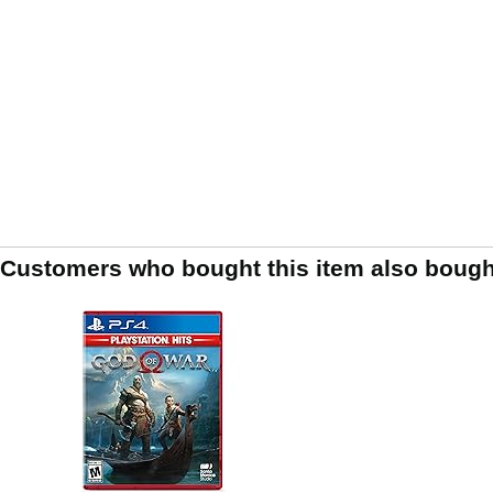
Customers who bought this item also bough