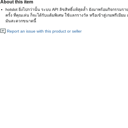
About this item
hotslot ยิ่งไปกว่านั้น ระบบ API ลิขสิทธิ์แท้สุดล้ำ ยังมาพร้อมกิจกรรมรายว
ครั้ง ที่คุณเล่น ก็จะได้รับแต้มพิเศษ ใช้แลกรางวัล หรือเข้าสู่เกมพรีเมียม
มันสะดวกขนาดนี้
Report an issue with this product or seller