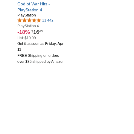
God of War Hits -
PlayStation 4
PlayStation
11,442
PlayStation 4
-18%
16
$
43
List:
$19.99
Get it as soon as
Friday, Apr
11
FREE Shipping on orders
over $35 shipped by Amazon