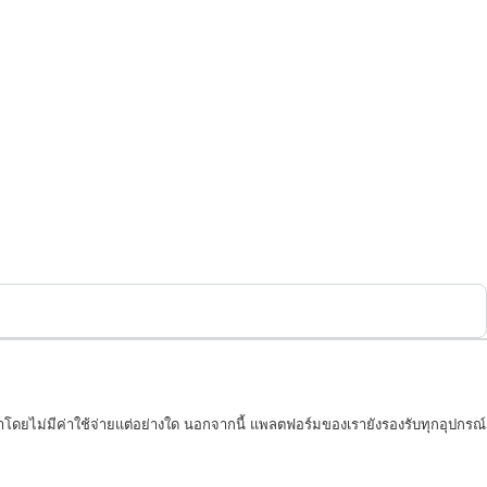
าโดยไม่มีค่าใช้จ่ายแต่อย่างใด นอกจากนี้ แพลตฟอร์มของเรายังรองรับทุกอุปกรณ์