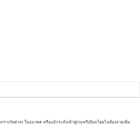
รางวัลต่างๆ ในอนาคต หรือแม้กระทั่งเข้าสู่เกมพรีเมียมโดยไม่ต้องจ่ายเพิ่ม