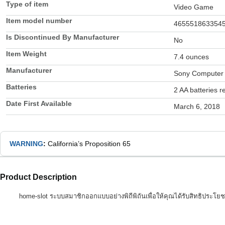
Type of item
Video Game
Item model number
465551863354
Is Discontinued By Manufacturer
No
Item Weight
7.4 ounces
Manufacturer
Sony Computer 
Batteries
2 AA batteries r
Date First Available
March 6, 2018
WARNING
:
California’s Proposition 65
Product Description
home-slot ระบบสมาชิกออกแบบอย่างพิถีพิถันเพื่อให้คุณได้รับสิทธิประโยชน