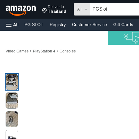
Deliver to
All
Thailand
PG SLOT
Registry
Customer Service
Gift Cards
All
›
›
Video Games
PlayStation 4
Consoles