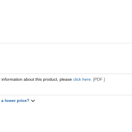
 information about this product, please
click here.
[PDF ]
t a lower price?