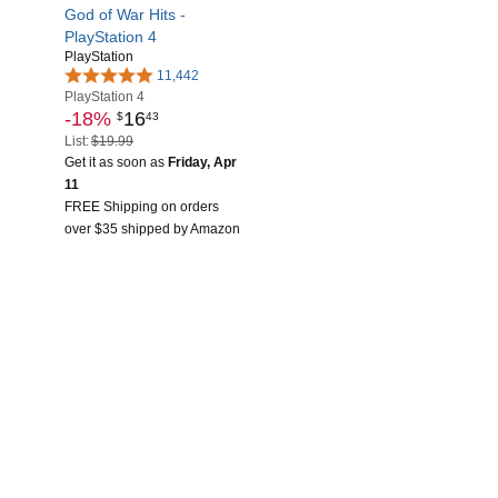
God of War Hits -
PlayStation 4
PlayStation
11,442
PlayStation 4
-18%
16
$
43
List:
$19.99
Get it as soon as
Friday, Apr
11
FREE Shipping on orders
over $35 shipped by Amazon