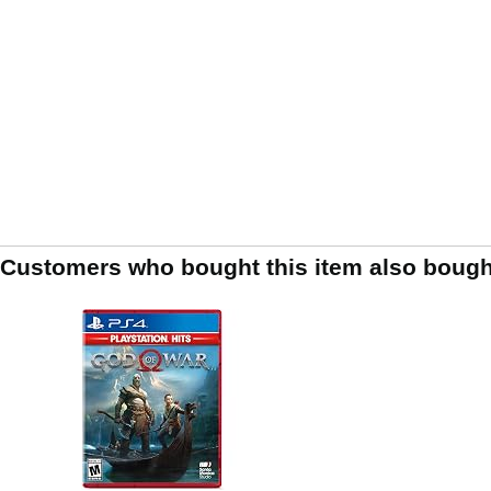
Customers who bought this item also bough