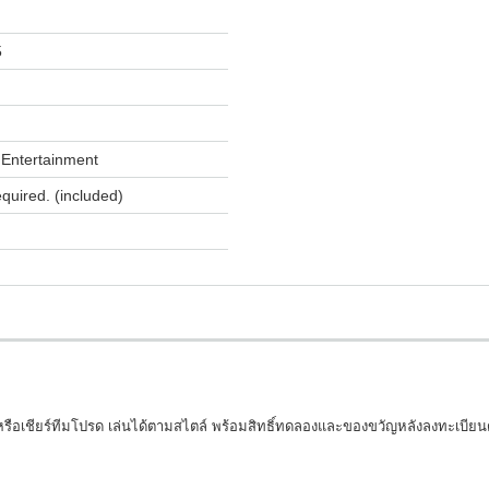
5
Entertainment
equired. (included)
อ หรือเชียร์ทีมโปรด เล่นได้ตามสไตล์ พร้อมสิทธิ์ทดลองและของขวัญหลังลงทะเบียนด้