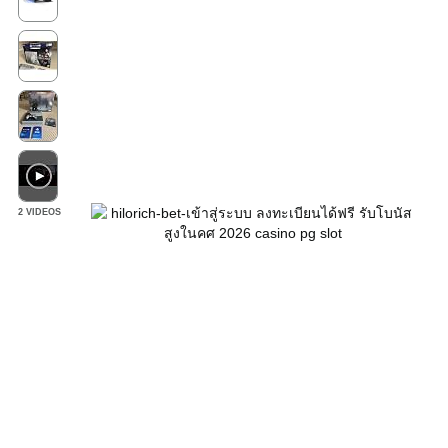
2 VIDEOS