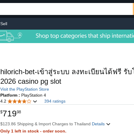
Sell
hilorich-bet-เข้าสู่ระบบ ลงทะเบียนได้ฟรี ร
2026 casino pg slot
Visit the PlayStation Store
Platform :
PlayStation 4
4.2
394 ratings
719
$
98
$123.86 Shipping & Import Charges to Thailand
Details
Only 1 left in stock - order soon.