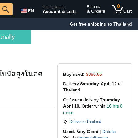
0
Returns
Hello, sign in
EN
& Orders
Cart
Account & Lists
Get free shipping to Thailand
ับโบนัสสูงในคศ
Buy used:
$860.85
Delivery
Saturday, April 12
to
Thailand
Or fastest delivery
Thursday,
April 10
. Order within
16 hrs 8
mins
Deliver to
Thailand
Used: Very Good
|
Details
Sold by
jerseys4thewin