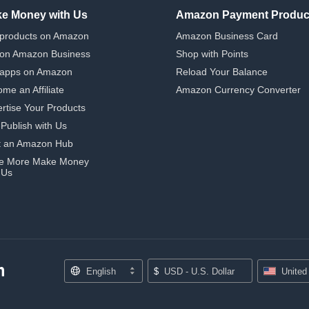
e Money with Us
Amazon Payment Produc
 products on Amazon
Amazon Business Card
 on Amazon Business
Shop with Points
 apps on Amazon
Reload Your Balance
me an Affiliate
Amazon Currency Converter
rtise Your Products
-Publish with Us
t an Amazon Hub
e More Make Money
 Us
English
$
USD - U.S. Dollar
United