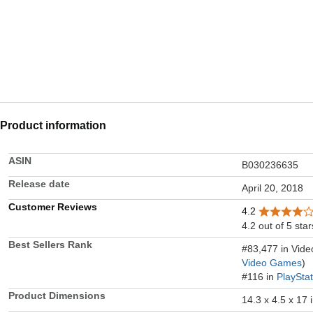
Product information
ASIN
B030236635
Release date
April 20, 2018
Customer Reviews
4.2
4.2 out of 5 star
Best Sellers Rank
#83,477 in Vid
Video Games
)
#116 in
PlaySta
Product Dimensions
14.3 x 4.5 x 17