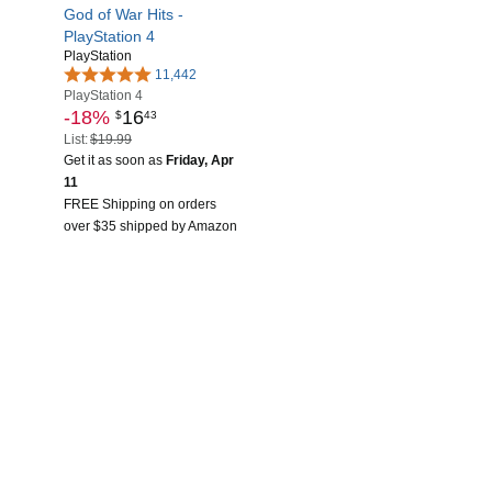
God of War Hits -
PlayStation 4
PlayStation
11,442
PlayStation 4
-18%
16
$
43
List:
$19.99
Get it as soon as
Friday, Apr
11
FREE Shipping on orders
over $35 shipped by Amazon