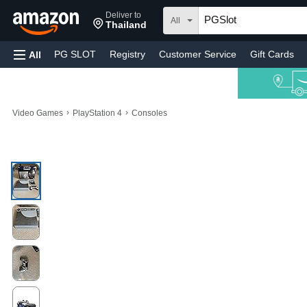
Deliver to
All
Thailand
PG SLOT
Registry
Customer Service
Gift Cards
All
›
›
Video Games
PlayStation 4
Consoles