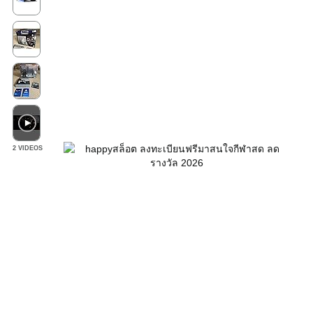
2 VIDEOS