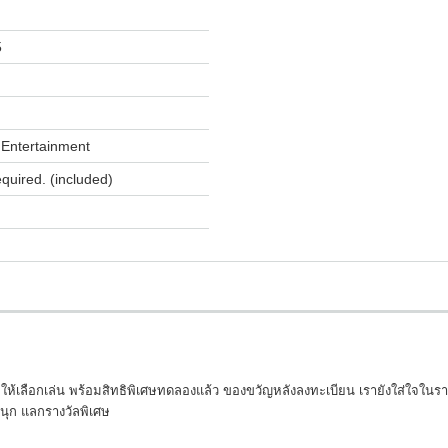
5
Entertainment
equired. (included)
ให้เลือกเล่น พร้อมสิทธิพิเศษทดลองแล้ว ของขวัญหลังลงทะเบียน เรายังใส่ใจในรา
สนุก แลกรางวัลพิเศษ