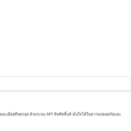
ยละเอียดถึงทุกจุด ด้วยระบบ API ลิขสิทธิ์แท้ มั่นใจได้ในความปลอดภัยและ