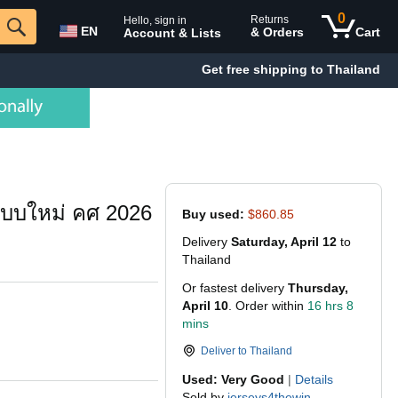
0
Returns
Hello, sign in
EN
& Orders
Cart
Account & Lists
Get free shipping to Thailand
แบบใหม่ คศ 2026
Buy used:
$860.85
Delivery
Saturday, April 12
to
Thailand
Or fastest delivery
Thursday,
April 10
. Order within
16 hrs 8
mins
Deliver to
Thailand
Used: Very Good
|
Details
Sold by
jerseys4thewin