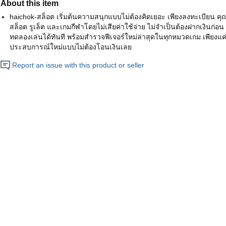
About this item
haichok-สล็อต เริ่มต้นความสนุกแบบไม่ต้องคิดเยอะ เพียงลงทะเบียน คุ
สล็อต รูเล็ต และเกมกีฬาโดยไม่เสียค่าใช้จ่าย ไม่จำเป็นต้องฝากเงินก่อ
ทดลองเล่นได้ทันที พร้อมสำรวจฟีเจอร์ใหม่ล่าสุดในทุกหมวดเกม เพียงแค่
ประสบการณ์ใหม่แบบไม่ต้องโอนเงินเลย
Report an issue with this product or seller