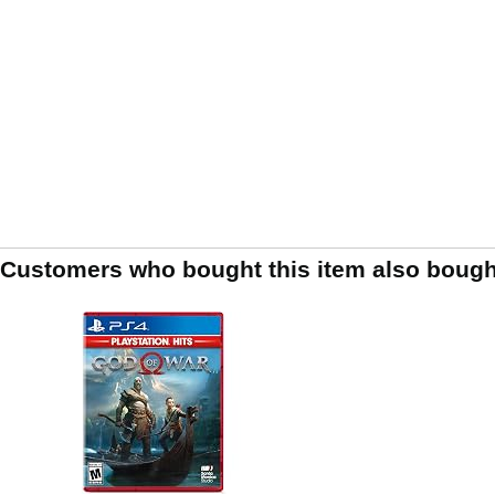
Customers who bought this item also bough