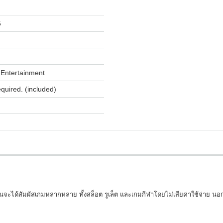
5
Entertainment
equired. (included)
จะได้สัมผัสเกมหลากหลาย ทั้งสล็อต รูเล็ต และเกมกีฬาโดยไม่เสียค่าใช้จ่าย นอกจ