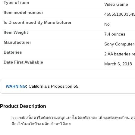
Type of item
Video Game
Item model number
465551863354
Is Discontinued By Manufacturer
No
Item Weight
7.4 ounces
Manufacturer
Sony Computer 
Batteries
2 AA batteries r
Date First Available
March 6, 2018
WARNING
:
California’s Proposition 65
Product Description
haichok-สล็อต เริ่มต้นความสนุกแบบไม่ต้องคิดเยอะ เพียงแค่ลงทะเบียน คุณ
มีอะไรโดนใจบ้าง คลิกเข้ามาได้เลย