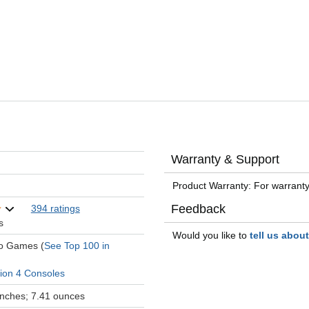
Warranty & Support
Product Warranty: For warranty
Feedback
394 ratings
s
Would you like to
tell us abou
eo Games (
See Top 100 in
tion 4 Consoles
 inches; 7.41 ounces