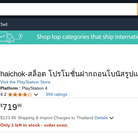
Sell
haichok-สล็อต โปรโมชั่นฝากถอนโบนัสรูป
Visit the PlayStation Store
Platform :
PlayStation 4
4.2
394 ratings
719
$
98
$123.86 Shipping & Import Charges to Thailand
Details
Only 1 left in stock - order soon.