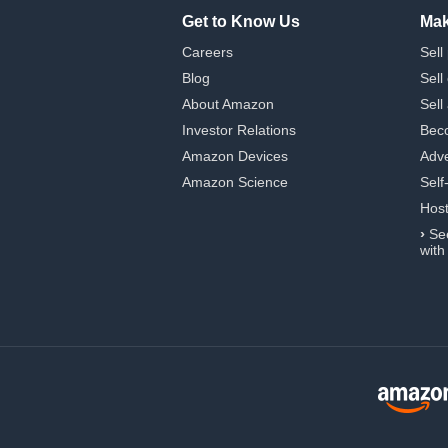
Get to Know Us
Mak
Careers
Sell
Blog
Sell
About Amazon
Sell
Investor Relations
Beco
Amazon Devices
Adve
Amazon Science
Self
Hos
›
Se
with