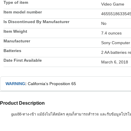
Type of item
Video Game
Item model number
465551863354
Is Discontinued By Manufacturer
No
Item Weight
7.4 ounces
Manufacturer
Sony Computer 
Batteries
2 AA batteries r
Date First Available
March 6, 2018
WARNING
:
California’s Proposition 65
Product Description
gus88-ทาง-เข้า แม้ยังไม่ได้สมัคร คุณก็สามารถสำรวจ และรับข้อมูลโปรโ