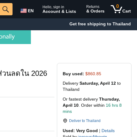
0
Returns
Hello, sign in
EN
& Orders
Cart
Account & Lists
Get free shipping to Thailand
ายส่วนลดใน 2026
Buy used:
$860.85
Delivery
Saturday, April 12
to
Thailand
Or fastest delivery
Thursday,
April 10
. Order within
16 hrs 8
mins
Deliver to
Thailand
Used: Very Good
|
Details
Sold by
jerseys4thewin