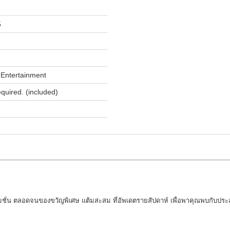
5
Entertainment
equired. (included)
มชั่น ตลอดจนของขวัญพิเศษ แต้มสะสม ที่อัพเดตรายสัปดาห์ เพื่อพาคุณพบกับประส