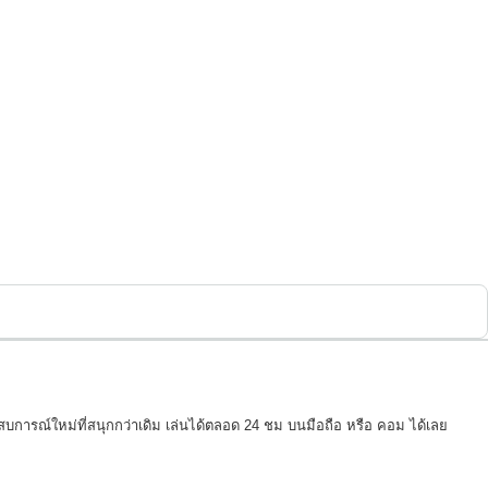
บการณ์ใหม่ที่สนุกกว่าเดิม เล่นได้ตลอด 24 ชม บนมือถือ หรือ คอม ได้เลย