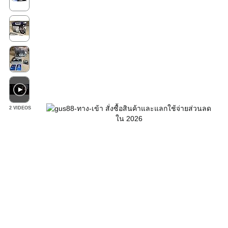
2 VIDEOS