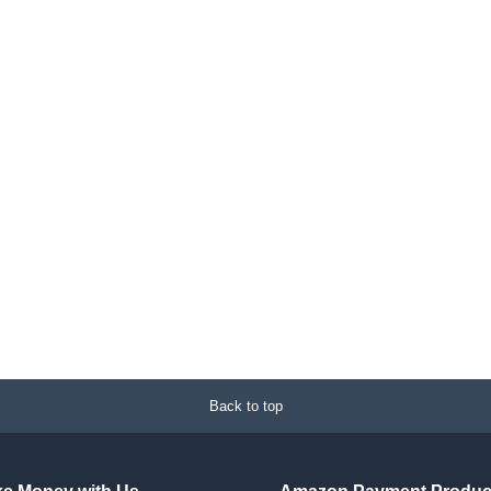
Back to top