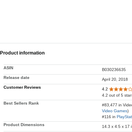
Product information
ASIN
B030236635
Release date
April 20, 2018
Customer Reviews
4.2
4.2 out of 5 star
Best Sellers Rank
#83,477 in Vid
Video Games
)
#116 in
PlaySta
Product Dimensions
14.3 x 4.5 x 17