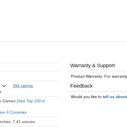
Warranty & Support
Product Warranty: For warranty
Feedback
394 ratings
s
Would you like to
tell us abou
eo Games (
See Top 100 in
tion 4 Consoles
 inches; 7.41 ounces