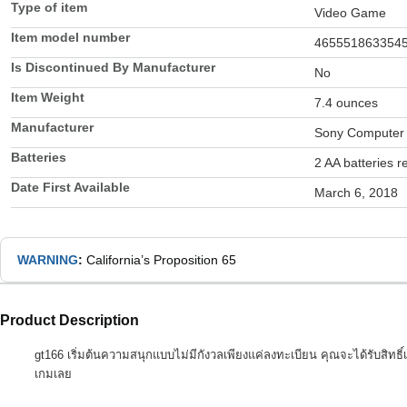
Type of item
Video Game
Item model number
465551863354
Is Discontinued By Manufacturer
No
Item Weight
7.4 ounces
Manufacturer
Sony Computer 
Batteries
2 AA batteries r
Date First Available
March 6, 2018
WARNING
:
California’s Proposition 65
Product Description
gt166 เริ่มต้นความสนุกแบบไม่มีกังวลเพียงแค่ลงทะเบียน คุณจะได้รับสิทธิ
เกมเลย