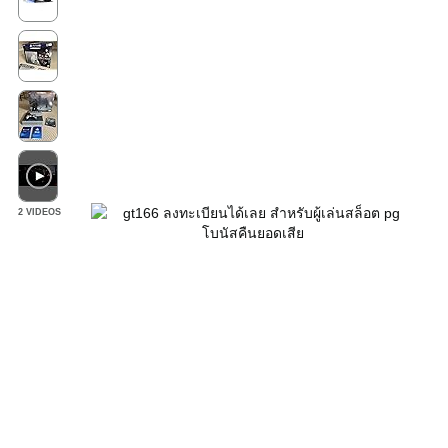
2 VIDEOS