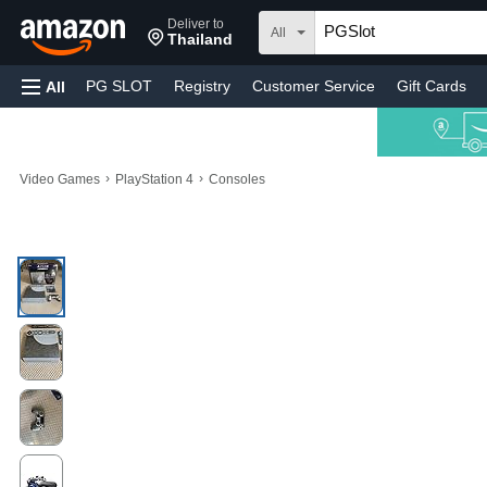
Deliver to
All
Thailand
PG SLOT
Registry
Customer Service
Gift Cards
All
›
›
Video Games
PlayStation 4
Consoles