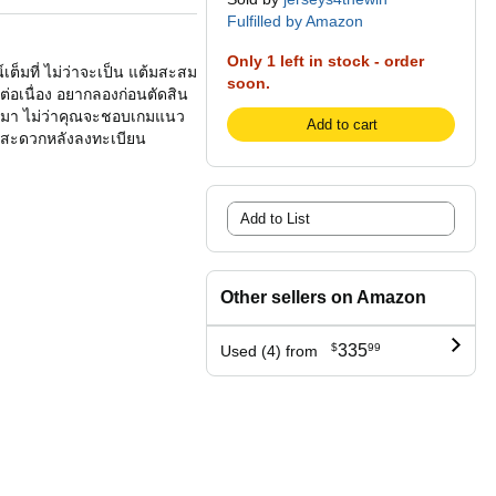
Fulfilled by Amazon
Only 1 left in stock - order
ต็มที่ ไม่ว่าจะเป็น แต้มสะสม
soon.
ต่อเนื่อง อยากลองก่อนตัดสิน
ข้ามา ไม่ว่าคุณจะชอบเกมแนว
Add to cart
ามสะดวกหลังลงทะเบียน
Add to List
Other sellers on Amazon
$
335
99
Used (4) from