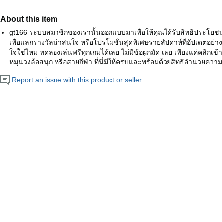
About this item
gt166 ระบบสมาชิกของเรานั้นออกแบบมาเพื่อให้คุณได้รับสิทธิประโยชน์เ
เพื่อแลกรางวัลน่าสนใจ หรือโปรโมชั่นสุดพิเศษรายสัปดาห์ที่อัปเดตอย่าง
ใจใช่ไหม ทดลองเล่นฟรีทุกเกมได้เลย ไม่มีข้อผูกมัด เลย เพียงแค่คลิกเ
หมุนวงล้อสนุก หรือสายกีฬา ที่นี่มีให้ครบและพร้อมด้วยสิทธิอำนวยคว
Report an issue with this product or seller