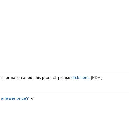
 information about this product, please
click here.
[PDF ]
t a lower price?