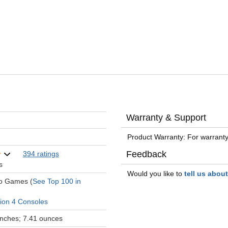
Warranty & Support
Product Warranty: For warranty
Feedback
394 ratings
s
Would you like to
tell us abou
eo Games (
See Top 100 in
tion 4 Consoles
 inches; 7.41 ounces