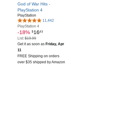
God of War Hits -
PlayStation 4
PlayStation
11,442
PlayStation 4
-18%
16
$
43
List:
$19.99
Get it as soon as
Friday, Apr
11
FREE Shipping on orders
over $35 shipped by Amazon