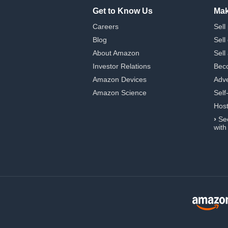
Get to Know Us
Mak
Careers
Sell
Blog
Sell
About Amazon
Sell
Investor Relations
Beco
Amazon Devices
Adve
Amazon Science
Self
Hos
›
Se
with