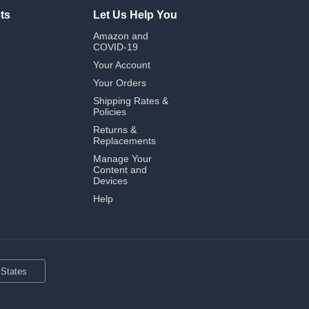
ts
Let Us Help You
Amazon and
COVID-19
Your Account
Your Orders
Shipping Rates &
Policies
Returns &
Replacements
Manage Your
Content and
Devices
Help
 States