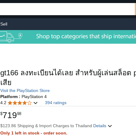
Sell
gt166 ลงทะเบียนได้เลย สำหรับผู้เล่นสล็อต
เสีย
Visit the PlayStation Store
Platform :
PlayStation 4
4.2
394 ratings
719
$
98
$123.86 Shipping & Import Charges to Thailand
Details
Only 1 left in stock - order soon.