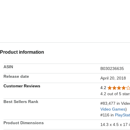
Product information
ASIN
B030236635
Release date
April 20, 2018
Customer Reviews
4.2
4.2 out of 5 star
Best Sellers Rank
#83,477 in Vid
Video Games
)
#116 in
PlaySta
Product Dimensions
14.3 x 4.5 x 17