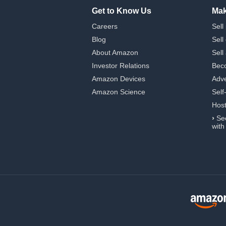
Get to Know Us
Mak
Careers
Sell
Blog
Sell
About Amazon
Sell
Investor Relations
Beco
Amazon Devices
Adve
Amazon Science
Self
Hos
›
Se
with