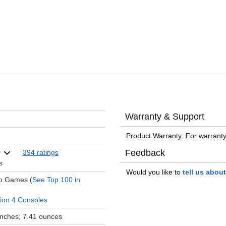
Warranty & Support
Product Warranty: For warranty
Feedback
394 ratings
s
Would you like to
tell us abou
eo Games (
See Top 100 in
tion 4 Consoles
 inches; 7.41 ounces