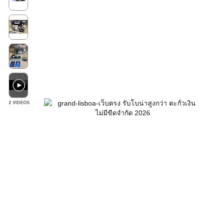
2 VIDEOS