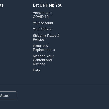
ts
Let Us Help You
Amazon and
COVID-19
Your Account
Your Orders
Shipping Rates &
Policies
Returns &
Replacements
Manage Your
Content and
Devices
Help
 States