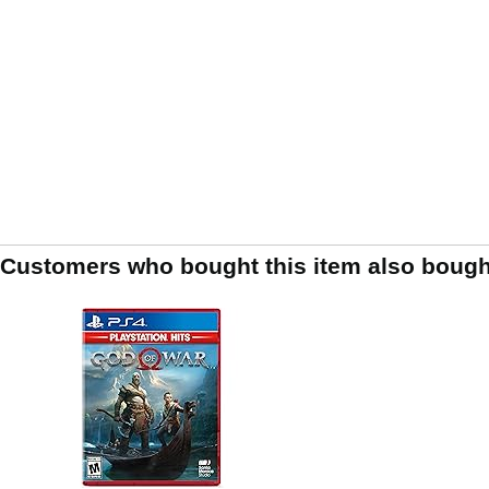
Customers who bought this item also bough