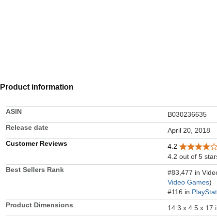
Product information
ASIN
B030236635
Release date
April 20, 2018
Customer Reviews
4.2
4.2 out of 5 star
Best Sellers Rank
#83,477 in Vid
Video Games
)
#116 in
PlaySta
Product Dimensions
14.3 x 4.5 x 17