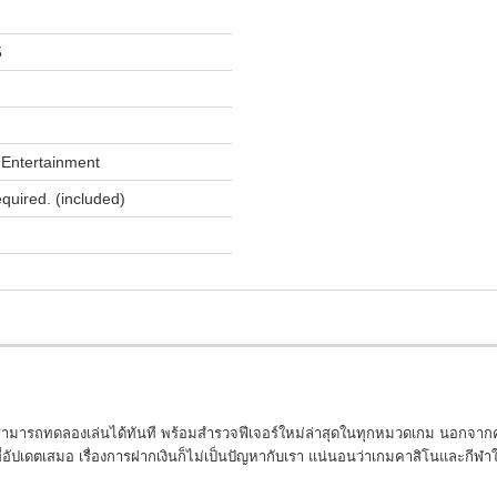
5
Entertainment
equired. (included)
 ก็สามารถทดลองเล่นได้ทันที พร้อมสำรวจฟีเจอร์ใหม่ล่าสุดในทุกหมวดเกม นอกจากค
ที่อัปเดตเสมอ เรื่องการฝากเงินก็ไม่เป็นปัญหากับเรา แน่นอนว่าเกมคาสิโนและก