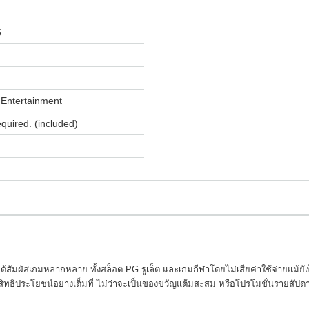
5
Entertainment
equired. (included)
ด้สัมผัสเกมหลากหลาย ทั้งสล็อต PG รูเล็ต และเกมกีฬาโดยไม่เสียค่าใช้จ่ายแม้ย
ิทธิประโยชน์อย่างเต็มที่ ไม่ว่าจะเป็นของขวัญแต้มสะสม หรือโปรโมชั่นรายสัปดา