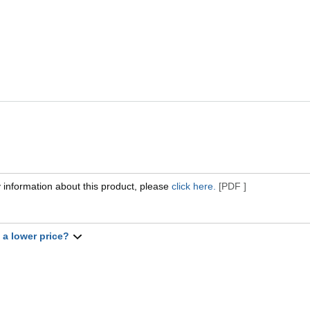
 information about this product, please
click here.
[PDF ]
t a lower price?