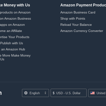
e Money with Us
Amazon Payment Produc
 products on Amazon
Amazon Business Card
 on Amazon Business
Shop with Points
 apps on Amazon
Reload Your Balance
me an Affiliate
Amazon Currency Converter
rtise Your Products
-Publish with Us
t an Amazon Hub
e More Make Money
 Us
English
$
USD - U.S. Dollar
United