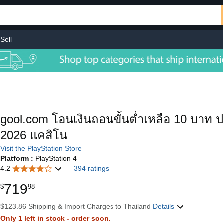
Sell
gool.com โอนเงินถอนขั้นต่ำเหลือ 10 บาท
2026 แคสิโน
Visit the PlayStation Store
Platform :
PlayStation 4
4.2
394 ratings
719
$
98
$123.86 Shipping & Import Charges to Thailand
Details
Only 1 left in stock - order soon.