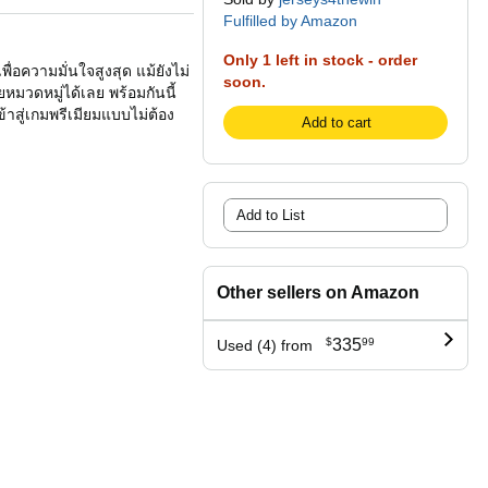
Fulfilled by Amazon
Only 1 left in stock - order
่อความมั่นใจสูงสุด แม้ยังไม่
soon.
มวดหมู่ได้เลย พร้อมกันนี้
ู่เกมพรีเมียมแบบไม่ต้อง
Add to cart
Add to List
Other sellers on Amazon
$
335
99
Used (4) from