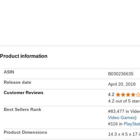
Product information
ASIN
B030236635
Release date
April 20, 2018
Customer Reviews
4.2
4.2 out of 5 star
Best Sellers Rank
#83,477 in Vid
Video Games
)
#116 in
PlaySta
Product Dimensions
14.3 x 4.5 x 17