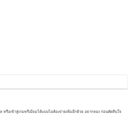
 หรือเข้าสู่เกมพรีเมียมได้แบบไม่ต้องจ่ายเพิ่มอีกด้วย อยากลอง ก่อนตัดสินใจ