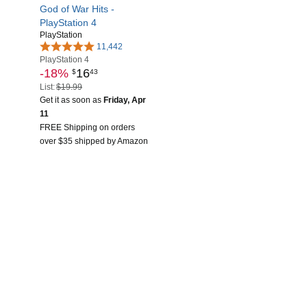
God of War Hits -
PlayStation 4
PlayStation
11,442
PlayStation 4
-18%
16
$
43
List:
$19.99
Get it as soon as
Friday, Apr
11
FREE Shipping on orders
over $35 shipped by Amazon