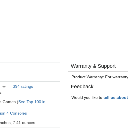
Warranty & Support
Product Warranty: For warranty
Feedback
394 ratings
s
Would you like to
tell us abou
eo Games (
See Top 100 in
tion 4 Consoles
 inches; 7.41 ounces