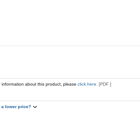
 information about this product, please
click here.
[PDF ]
t a lower price?