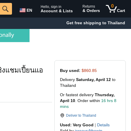
0
Returns
Hello, sign in
EN
& Orders
Cart
Account & Lists
Get free shipping to Thailand
ิงแชมเปี้ยนแอ
Buy used:
$860.85
Delivery
Saturday, April 12
to
Thailand
Or fastest delivery
Thursday,
April 10
. Order within
16 hrs 8
mins
Deliver to
Thailand
Used: Very Good
|
Details
Sold by
jerseys4thewin