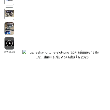
2 VIDEOS