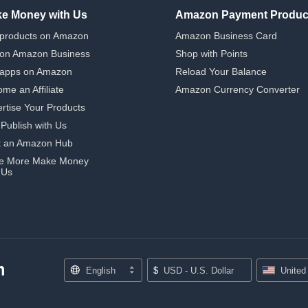
e Money with Us
Amazon Payment Produc
 products on Amazon
Amazon Business Card
 on Amazon Business
Shop with Points
 apps on Amazon
Reload Your Balance
me an Affiliate
Amazon Currency Converter
rtise Your Products
-Publish with Us
t an Amazon Hub
e More Make Money
 Us
English
$
USD - U.S. Dollar
United