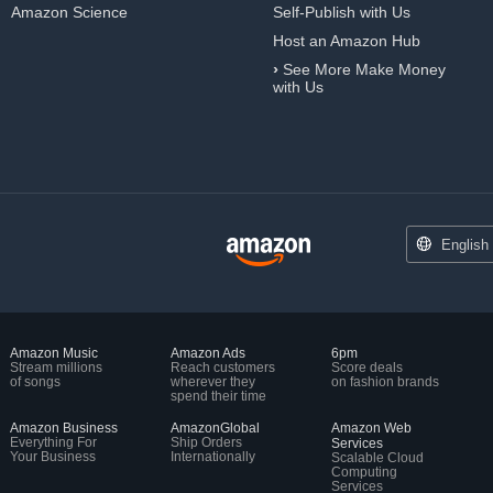
Amazon Science
Self-Publish with Us
Host an Amazon Hub
›
See More Make Money
with Us
English
Amazon Music
Amazon Ads
6pm
Stream millions
Reach customers
Score deals
of songs
wherever they
on fashion brands
spend their time
Amazon Business
AmazonGlobal
Amazon Web
Everything For
Ship Orders
Services
Your Business
Internationally
Scalable Cloud
Computing
Services