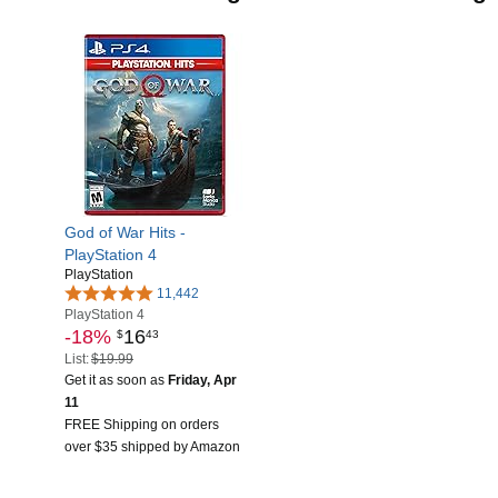
God of War Hits -
PlayStation 4
PlayStation
11,442
PlayStation 4
-18%
16
$
43
List:
$19.99
Get it as soon as
Friday, Apr
11
FREE Shipping on orders
over $35 shipped by Amazon