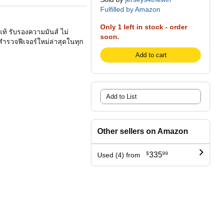
Fulfilled by Amazon
Only 1 left in stock - order
แท้ รับรองความมันส์ ไม่
soon.
สำรวจฟีเจอร์ใหม่ล่าสุดในทุก
Add to cart
Add to List
Other sellers on Amazon
$
335
99
Used (4) from