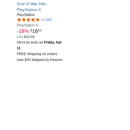
God of War Hits -
PlayStation 4
PlayStation
11,442
PlayStation 4
-18%
16
$
43
List:
$19.99
Get it as soon as
Friday, Apr
11
FREE Shipping on orders
over $35 shipped by Amazon