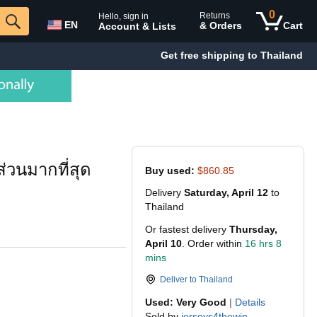
0
Returns
Hello, sign in
EN
& Orders
Cart
Account & Lists
Get free shipping to Thailand
่วนมากที่สุด
Buy used:
$860.85
Delivery
Saturday, April 12
to
Thailand
Or fastest delivery
Thursday,
April 10
. Order within
16 hrs 8
mins
Deliver to
Thailand
Used: Very Good
|
Details
Sold by
jerseys4thewin