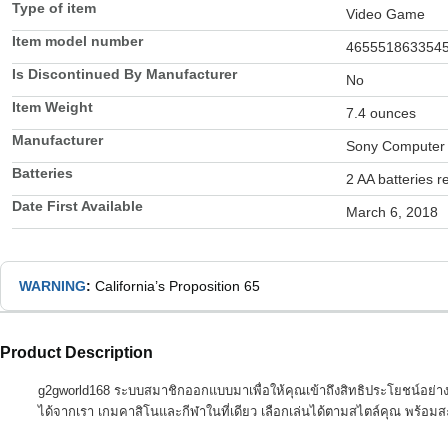
Type of item
Video Game
Item model number
465551863354
Is Discontinued By Manufacturer
No
Item Weight
7.4 ounces
Manufacturer
Sony Computer 
Batteries
2 AA batteries r
Date First Available
March 6, 2018
WARNING
:
California’s Proposition 65
Product Description
g2gworld168 ระบบสมาชิกออกแบบมาเพื่อให้คุณเข้าถึงสิทธิประโยชน์อย่างเต็
ได้จากเรา เกมคาสิโนและกีฬาในที่เดียว เลือกเล่นได้ตามสไตล์คุณ พร้