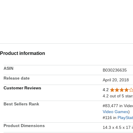
Product information
ASIN
B030236635
Release date
April 20, 2018
Customer Reviews
4.2
4.2 out of 5 star
Best Sellers Rank
#83,477 in Vid
Video Games
)
#116 in
PlaySta
Product Dimensions
14.3 x 4.5 x 17