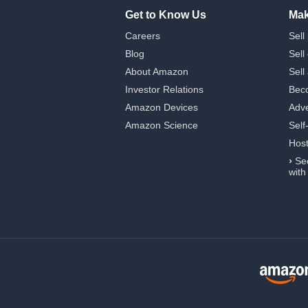
Get to Know Us
Mak
Careers
Sell
Blog
Sell
About Amazon
Sell
Investor Relations
Beco
Amazon Devices
Adve
Amazon Science
Self
Hos
›
Se
with