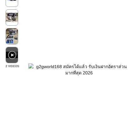
2 VIDEOS