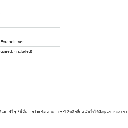
5
Entertainment
equired. (included)
ได้แบบฟรี ๆ ที่นี่มีมากกว่าแค่เกม ระบบ API ลิขสิทธิ์แท้ มั่นใจได้ถึงคุณภาพ