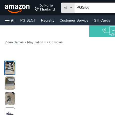
Deliver to
All
Thailand
PG SLOT
Registry
Customer Service
Gift Cards
All
›
›
Video Games
PlayStation 4
Consoles