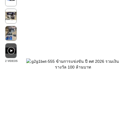
2 VIDEOS