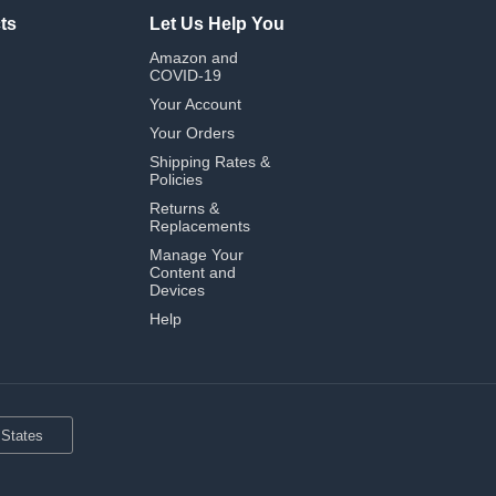
ts
Let Us Help You
Amazon and
COVID-19
Your Account
Your Orders
Shipping Rates &
Policies
Returns &
Replacements
Manage Your
Content and
Devices
Help
 States