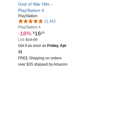
God of War Hits -
PlayStation 4
PlayStation
11,442
PlayStation 4
-18%
16
$
43
List:
$19.99
Get it as soon as
Friday, Apr
11
FREE Shipping on orders
over $35 shipped by Amazon