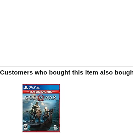
Customers who bought this item also bough