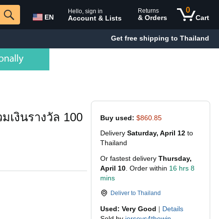
0
Returns
Hello, sign in
EN
& Orders
Cart
Account & Lists
Get free shipping to Thailand
วมเงินรางวัล 100
Buy used:
$860.85
Delivery
Saturday, April 12
to
Thailand
Or fastest delivery
Thursday,
April 10
. Order within
16 hrs 8
mins
Deliver to
Thailand
Used: Very Good
|
Details
Sold by
jerseys4thewin