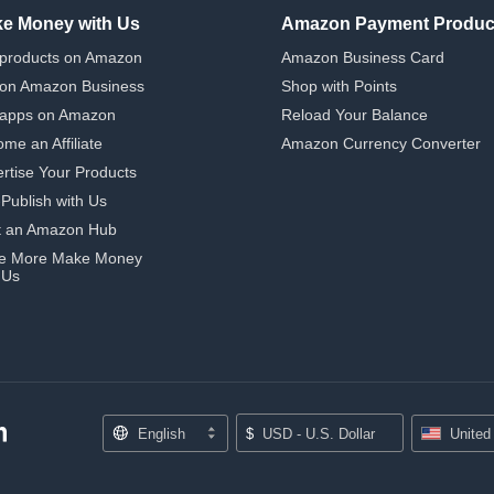
e Money with Us
Amazon Payment Produc
 products on Amazon
Amazon Business Card
 on Amazon Business
Shop with Points
 apps on Amazon
Reload Your Balance
me an Affiliate
Amazon Currency Converter
rtise Your Products
-Publish with Us
t an Amazon Hub
e More Make Money
 Us
English
$
USD - U.S. Dollar
United