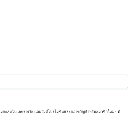
้มสะสมไปแลกรางวัล แถมยังมีโปรโมชั่นและของขวัญสำหรับสมาชิกใหม่ๆ ที่