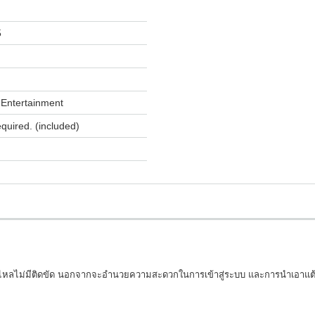
5
Entertainment
equired. (included)
่นไหลไม่มีติดขัด นอกจากจะอำนวยความสะดวกในการเข้าสู่ระบบ และการนำเอาแต