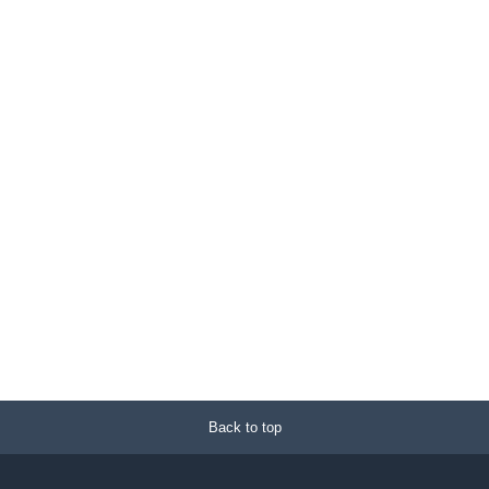
Back to top