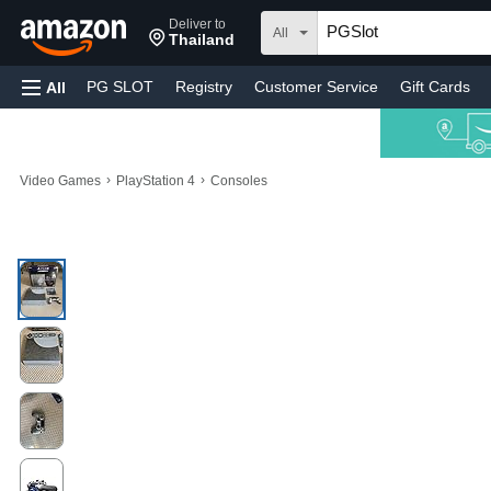
Deliver to
All
Thailand
PG SLOT
Registry
Customer Service
Gift Cards
All
›
›
Video Games
PlayStation 4
Consoles