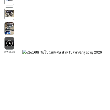
2 VIDEOS