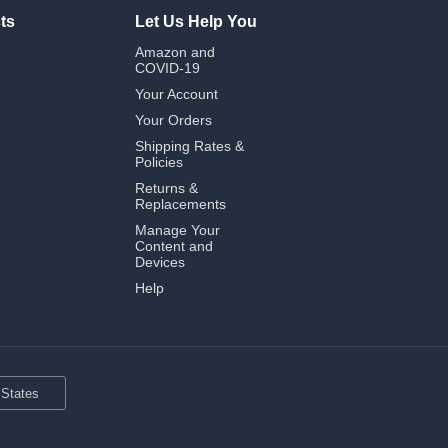
ts
Let Us Help You
Amazon and
COVID-19
Your Account
Your Orders
Shipping Rates &
Policies
Returns &
Replacements
Manage Your
Content and
Devices
Help
 States