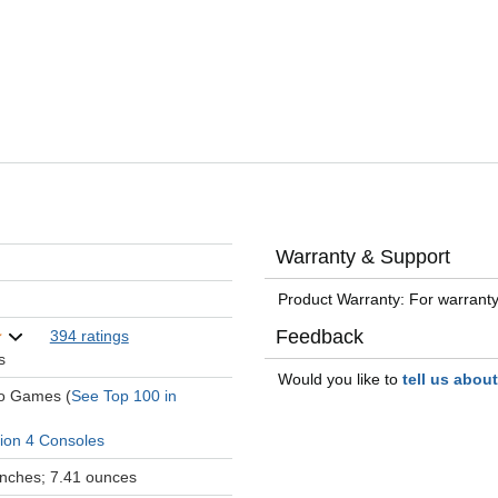
Warranty & Support
Product Warranty: For warranty
Feedback
394 ratings
s
Would you like to
tell us abou
eo Games (
See Top 100 in
tion 4 Consoles
 inches; 7.41 ounces