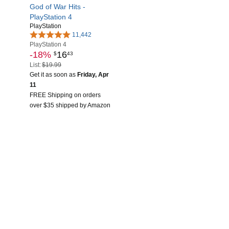
God of War Hits -
PlayStation 4
PlayStation
11,442
PlayStation 4
-18%
16
$
43
List:
$19.99
Get it as soon as
Friday, Apr
11
FREE Shipping on orders
over $35 shipped by Amazon