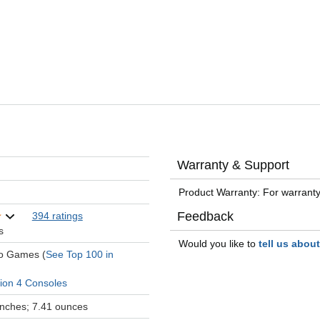
Warranty & Support
Product Warranty: For warranty
Feedback
394 ratings
s
Would you like to
tell us abou
eo Games (
See Top 100 in
tion 4 Consoles
 inches; 7.41 ounces